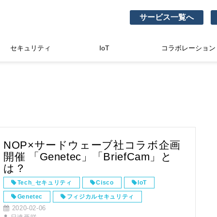
サービス一覧へ
セキュリティ
IoT
コラボレーション
NOP×サードウェーブ社コラボ企画
開催 「Genetec」「BriefCam」と
は？
Tech_セキュリティ
Cisco
IoT
Genetec
フィジカルセキュリティ
2020-02-06
ネットワークカメラ
Axis
セキュリティ