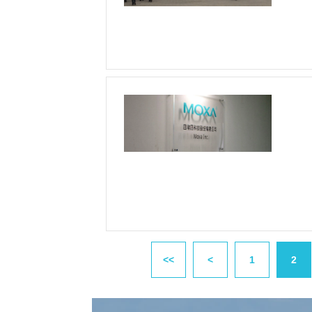
<<
<
1
2