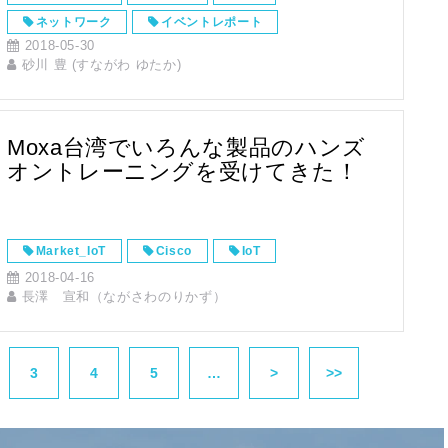
ネットワーク
イベントレポート
2018-05-30
砂川 豊 (すながわ ゆたか)
Moxa台湾でいろんな製品のハンズ
オントレーニングを受けてきた！
Market_IoT
Cisco
IoT
2018-04-16
長澤 宣和（ながさわのりかず）
3
4
5
…
>
>>