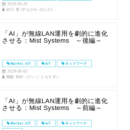
2018-09-26
映像・画像解析
砂川 豊 (すながわ ゆたか)
「AI」が無線LAN運用を劇的に進化
させる：Mist Systems ～後編～
Market_IoT
IoT
ネットワーク
2018-08-02
醐醍 朝和（だいご ともかず）
「AI」が無線LAN運用を劇的に進化
させる：Mist Systems ～前編～
Market_IoT
IoT
ネットワーク