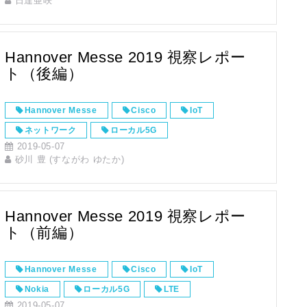
日達亜咲
Security Center
BriefCam
訓練
映像・画像解析
総合セキュリティプラットフォーム
Hannover Messe 2019 視察レポー
ト（後編）
Hannover Messe
Cisco
IoT
ネットワーク
ローカル5G
2019-05-07
イベントレポート
砂川 豊 (すながわ ゆたか)
Hannover Messe 2019 視察レポー
ト（前編）
Hannover Messe
Cisco
IoT
Nokia
ローカル5G
LTE
2019-05-07