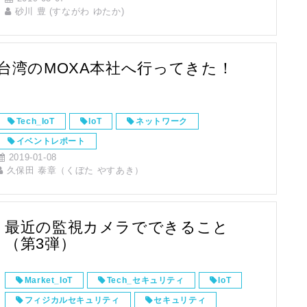
イベントレポート
砂川 豊 (すながわ ゆたか)
台湾のMOXA本社へ行ってきた！
Tech_IoT
IoT
ネットワーク
イベントレポート
2019-01-08
久保田 泰章（くぼた やすあき）
最近の監視カメラでできること
（第3弾）
Market_IoT
Tech_セキュリティ
IoT
フィジカルセキュリティ
セキュリティ