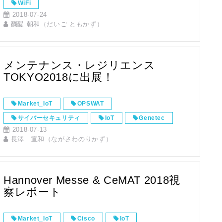
WiFi
2018-07-24
醐醍 朝和（だいご ともかず）
メンテナンス・レジリエンス
TOKYO2018に出展！
Market_IoT
OPSWAT
サイバーセキュリティ
IoT
Genetec
2018-07-13
無害化
MetaDefender
長澤 宣和（ながさわのりかず）
フィジカルセキュリティ
Security Center
総合セキュリティプラットフォーム
Hannover Messe & CeMAT 2018視
察レポート
Market_IoT
Cisco
IoT