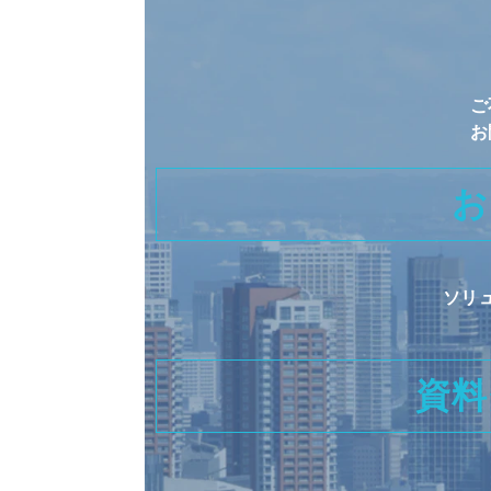
ご
お
お
ソリ
資料