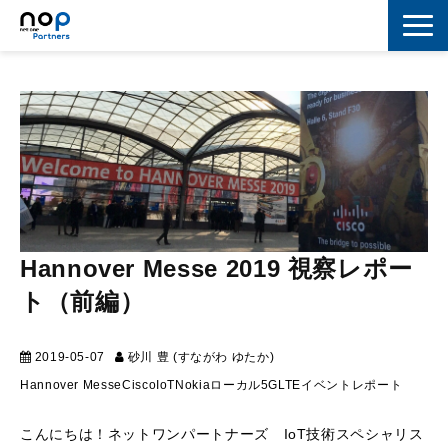
ネットワーク
マーケティング
セキュリティ
IoT
コラボレーション
Hannover Messe 2019 視察レポー
ト（前編）
スキルアップ
IT用語解説
2019-05-07
砂川 豊 (すながわ ゆたか)
マーケティング
Hannover Messe
Cisco
IoT
Nokia
ローカル5G
LTE
イベントレポート
こんにちは！ネットワンパートナーズ IoT技術スペシャリス