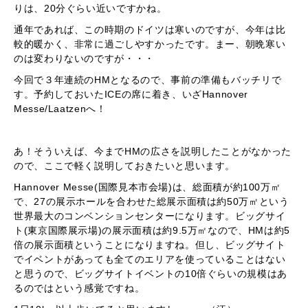
りは、20分ぐらい近いですかね。
通年であれば、この時期のドイツは寒いのですが、今年は比
較的暖かく、非常に過ごしやすかったです。まー、朝晩寒い
のは変わりないのですが・・・
今回で３年連続のHMとなるので、事前の準備もバッチリで
す。予約しておいたICEの席に着き、いざHannover
Messe/Laatzenへ！
あ！そういえば、今までHMの広さを説明したことがなかった
ので、ここで軽く説明しておきたいと思います。
Hannover Messe(国際見本市会場)は、総面積が約100万㎡
で、27の展示ホールを合わせた総展示面積は約50万㎡という
世界最大のコンベンションセンターになります。ビッグサイ
ト(東京国際展示場)の展示面積は約9.5万㎡なので、HMは約5
倍の展示面積ということになりますね。但し、ビッグサイト
でイベントがあっても全てのエリアを使っていることはない
と思うので、ビッグサイトイベントの10倍ぐらいの規模はあ
るのではという感覚ですね。