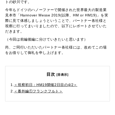
トの砂川です。
今年もドイツのハノーファーで開催された世界最大の製造業
見本市「Hannover Messe 2019(以降、HM or HM19)」を実
際に見て体感しましょうということで、パートナー各社様と
視察に行ってまいりましたので、以下にレポートさせていた
だきます。
（今回は前編後編に分けていきたいと思います）
尚、ご同行いただいたパートナー各社様には、改めてこの場
をお借りして御礼を申し上げます。
目次
[非表示]
1.
＜視察初日：HM19開催2日目の4/2＞
2.
＜番外編①フランクフルト＞