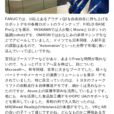
FANUCでは、1t以上あるアウディQ2を自由自在に持ち上げる
ロボットデモや各種ロボットのラインナップ、FIELD BASE
Proなどを展示、YASKAWAでは人が動くMovieとロボットの
協調(cobot)デモ、OMRONではおなじみの卓球マシンデモな
どでアピールしていました。ドイツでも日本同様、人材不足
の課題はあるので、”Automation”といった分野で市場に食い
込んでいってほしいですね。
翌日はブースツアーなどがあり、あまりFreeな時間が取れな
いので、ちょっとITエリアへ足を伸ばし、目についた
Microsoftへ。昨年同様、非常に大きなブースでした。様々な
パートナーやメーカーとの連携ソリューションを展示・デモ
されていました。特に目立っていたのは、トヨタのフォーク
リフトの自動走行＆自律搬送デモです。細かくは見れなかっ
たのですが、Azure上の深層学習AIを活用しているようです。
他にも、AIを活用した食品加工機デモやOPC UAのサポートな
どを展示していました。長蛇の列で大人気だったのは、
MR(Mixed Reality)のHololens2の体感デモでした。VRとAR
の合いの子？って感じですかね。どんなものかご興味ある方