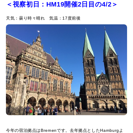
＜視察初日：HM19開催2日目の4/2＞
天気：曇り時々晴れ 気温：17度前後
今年の宿泊拠点はBremenです。去年拠点としたHamburgよ