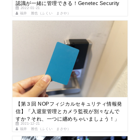
認識が一緒に管理できる！Genetec Security
2022-01-21
Centerの「 AutoVu」
福井 雅也（ふくい まさや）
【第３回 NOPフィジカルセキュリティ情報発
信】「入退室管理とカメラ監視が別々なんで
すか？それ、一つに纏めちゃいましょう！」
2021-12-21
福井 雅也（ふくい まさや）