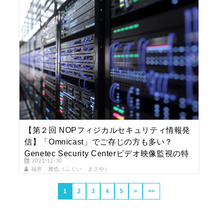
【第２回 NOPフィジカルセキュリティ情報発
信】「Omnicast」でご存じの方も多い？
Genetec Security Centerビデオ映像監視の特
2021-11-30
長をご紹介！
福井 雅也（ふくい まさや）
1
2
3
4
5
>
>>