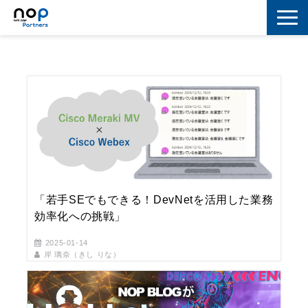
ネットワーク
マーケティング
セキュリティ
IoT
コラボレーション
「若手SEでもできる！DevNetを活用した業務
スキルアップ
効率化への挑戦」
IT用語解説
2025-01-14
岸 璃奈（きし りな）