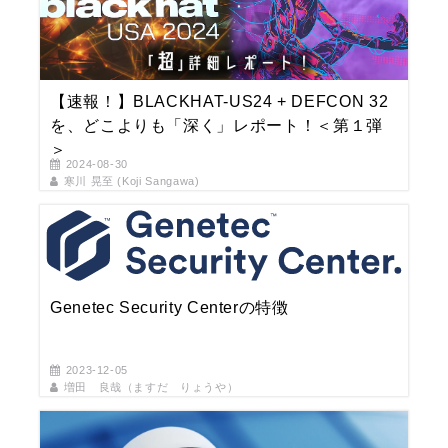
【速報！】BLACKHAT-US24 + DEFCON 32
を、どこよりも「深く」レポート！＜第１弾
＞
2024-08-30
寒川 晃至 (Koji Sangawa)
Genetec Security Centerの特徴
2023-12-05
増田 良哉（ますだ りょうや）