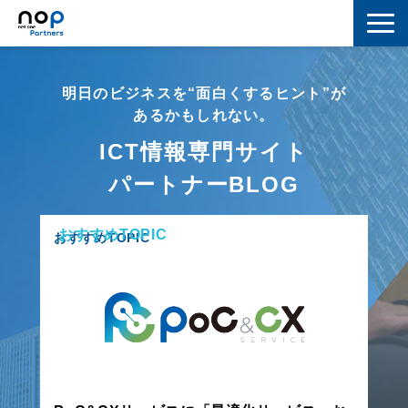
ネットワーク
明日のビジネスを“面白くするヒント”が
マーケティング
あるかもしれない。
ICT情報専門サイト
セキュリティ
パートナーBLOG
IoT
おすすめTOPIC
コラボレーション
おすすめTOPIC
スキルアップ
IT用語解説