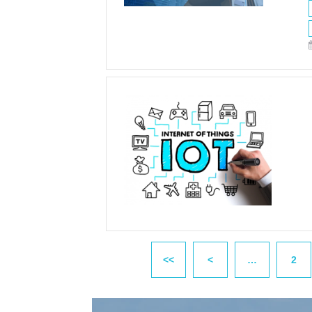
<<
<
…
2