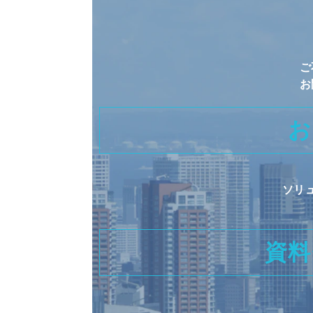
ご
お
お
ソリ
資料