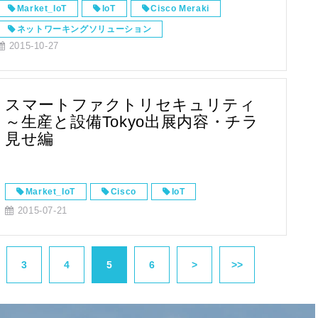
Market_IoT
IoT
Cisco Meraki
ネットワーキングソリューション
2015-10-27
スマートファクトリセキュリティ
～生産と設備Tokyo出展内容・チラ
見せ編
Market_IoT
Cisco
IoT
2015-07-21
3
4
5
6
>
>>