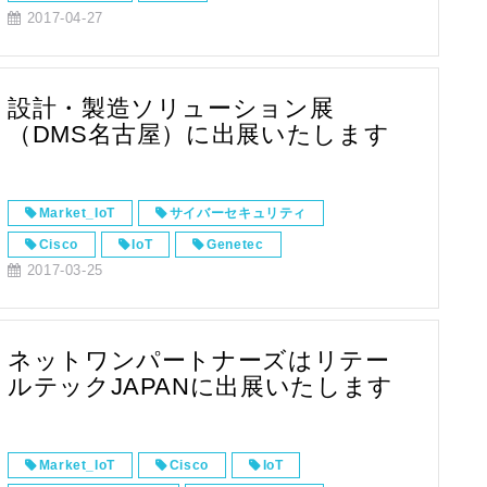
2017-04-27
設計・製造ソリューション展
（DMS名古屋）に出展いたします
Market_IoT
サイバーセキュリティ
Cisco
IoT
Genetec
2017-03-25
フィジカルセキュリティ
ネットワークカメラ
Axis
Security Center
ファイアウォール
FirePOWER
ネットワンパートナーズはリテー
総合セキュリティプラットフォーム
ルテックJAPANに出展いたします
Market_IoT
Cisco
IoT