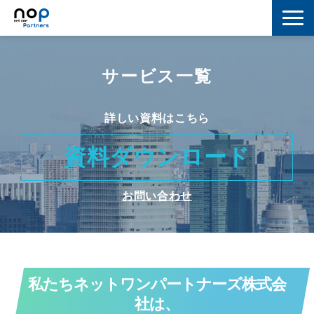
ネットワーク
サービス一覧
マーケティング
セキュリティ
詳しい資料はこちら
IoT
資料ダウンロード
コラボレーション
お問い合わせ
スキルアップ
IT用語解説
私たちネットワンパートナーズ株式会
社は、