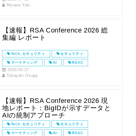
IT用語解説
ネットワーキングソリューション
Murano Yuki
ファイルコンテンツセキュリティ
OTセキュリティ
Security
【速報】RSA Conference 2026 総
集編 レポート
Tech_セキュリティ
セキュリティ
マーケティング
AI
RSAC
2026-03-27
RSA Conference
Security
ガバナンス
Takayuki Osuga
AIエージェント
【速報】RSA Conference 2026 現
地レポート：BigIDが示すデータと
AIの統制アプローチ
Tech_セキュリティ
セキュリティ
マーケティング
AI
RSAC