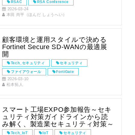
RSAC
RSA Conference
2026-03-24
Innovation Sandbox
Security
本田 尚平（ほんだ しょうへい）
Geordie AI
ガバナンス
AIエージェント
顧客環境と運用スタイルで決める
Fortinet Secure SD‑WANの最適展
開
Tech_セキュリティ
セキュリティ
ファイアウォール
FortiGate
2026-03-10
FortiSASE
Secure SD-WAN
松本拓人
スマート工場EXPO参加報告～セキ
ュリティ対策ガイドラインから読
み解く、製造業セキュリティ対策～
Tech_IoT
IoT
セキュリティ