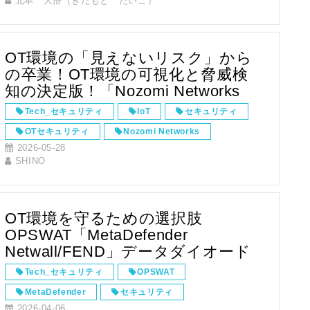
北本 大悟（きたもと だいご）
WoS
AI Ready
Las Vegas
速報
OT環境の「見えないリスク」から
の卒業！OT環境の可視化と脅威検
知の決定版！「Nozomi Networks
Guardian」とは？
Tech_セキュリティ
IoT
セキュリティ
OTセキュリティ
Nozomi Networks
2026-05-28
SHINO
OT環境を守るための選択肢
OPSWAT「MetaDefender
Netwall/FEND」データダイオード
製品とは？
Tech_セキュリティ
OPSWAT
MetaDefender
セキュリティ
2026-04-06