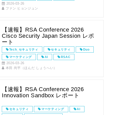
2026-03-26
RSA Conference
Security
ガバナンス
ファン ヒョンジュン
Shadow AI
DSPM
データセキュリティ
AI TRiSM
【速報】RSA Conference 2026
Cisco Security Japan Session レポ
ート
Tech_セキュリティ
セキュリティ
Duo
マーケティング
AI
RSAC
2026-03-26
RSA Conference
Innovation Sandbox
本田 尚平（ほんだ しょうへい）
Security
Hypershield
Hybrid Mesh Firewall
AIエージェント
AI Defense
eBPF
【速報】RSA Conference 2026
Innovation Sandbox レポート
Cisco Secure Access
IAM
Splunk
セキュリティ
マーケティング
AI