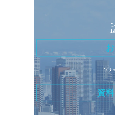
ご
お
お
ソリ
資料