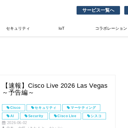
サービス一覧へ
セキュリティ
IoT
コラボレーション
【速報】Cisco Live 2026 Las Vegas
～予告編～
Cisco
セキュリティ
マーケティング
AI
Security
Cisco Live
シスコ
2026-06-02
最新
Secure Network
Keynotes