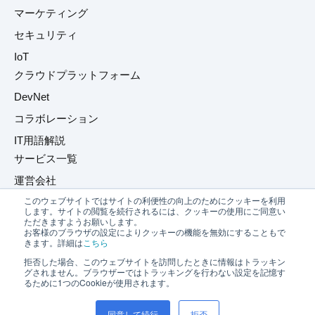
マーケティング
セキュリティ
IoT
クラウドプラットフォーム
DevNet
コラボレーション
IT用語解説
サービス一覧
運営会社
このウェブサイトではサイトの利便性の向上のためにクッキーを利用
プライバシーポリシー
します。サイトの閲覧を続行されるには、クッキーの使用にご同意い
ただきますようお願いします。
お問い合わせ
お客様のブラウザの設定によりクッキーの機能を無効にすることもで
きます。詳細は
こちら
拒否した場合、このウェブサイトを訪問したときに情報はトラッキン
グされません。ブラウザーではトラッキングを行わない設定を記憶す
るために1つのCookieが使用されます。
同意して続行
拒否