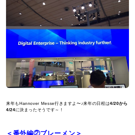
来年もHannover Messe行きますよ〜♪来年の日程は
4/20から
4/24
に決まったそうです～！
＜番外編②ブレーメン＞