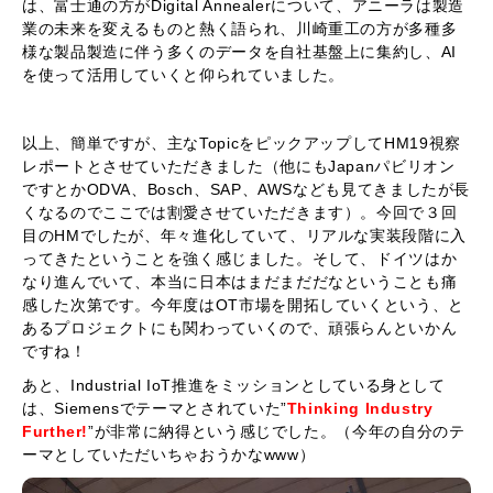
は、富士通の方がDigital Annealerについて、アニーラは製造
業の未来を変えるものと熱く語られ、川崎重工の方が多種多
様な製品製造に伴う多くのデータを自社基盤上に集約し、AI
を使って活用していくと仰られていました。
以上、簡単ですが、主なTopicをピックアップしてHM19視察
レポートとさせていただきました（他にもJapanパビリオン
ですとかODVA、Bosch、SAP、AWSなども見てきましたが長
くなるのでここでは割愛させていただきます）。今回で３回
目のHMでしたが、年々進化していて、リアルな実装段階に入
ってきたということを強く感じました。そして、ドイツはか
なり進んでいて、本当に日本はまだまだだなということも痛
感した次第です。今年度はOT市場を開拓していくという、と
あるプロジェクトにも関わっていくので、頑張らんといかん
ですね！
あと、Industrial IoT推進をミッションとしている身として
は、Siemensでテーマとされていた”
Thinking Industry
Further!
”が非常に納得という感じでした。（今年の自分のテ
ーマとしていただいちゃおうかなwww）