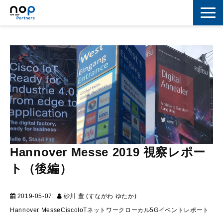
ネットワーク
マーケティング
セキュリティ
IoT
コラボレーション
Hannover Messe 2019 視察レポー
スキルアップ
ト（後編）
IT用語解説
2019-05-07
砂川 豊 (すながわ ゆたか)
マーケティング
Hannover Messe
Cisco
IoT
ネットワーク
ローカル5G
イベントレポート