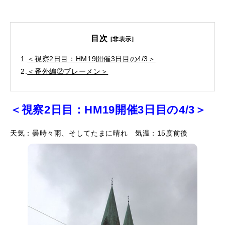
目次
[非表示]
1.
＜視察2日目：HM19開催3日目の4/3＞
2.
＜番外編②ブレーメン＞
＜視察2日目：HM19開催3日目の4/3＞
天気：曇時々雨、そしてたまに晴れ 気温：15度前後