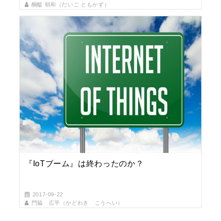
醐醍 朝和（だいご ともかず）
『IoTブーム』は終わったのか？
2017-09-22
門脇 広平（かどわき こうへい）