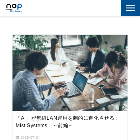
ネットワーク
マーケティング
セキュリティ
IoT
コラボレーション
スキルアップ
IT用語解説
「AI」が無線LAN運用を劇的に進化させる：
Mist Systems ～前編～
2018-07-24