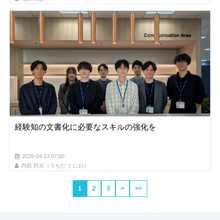
経験知の文書化に必要なスキルの強化を
2026-04-13 07:00
内田 邦夫（うちだ くにお）
1
2
3
>
>>