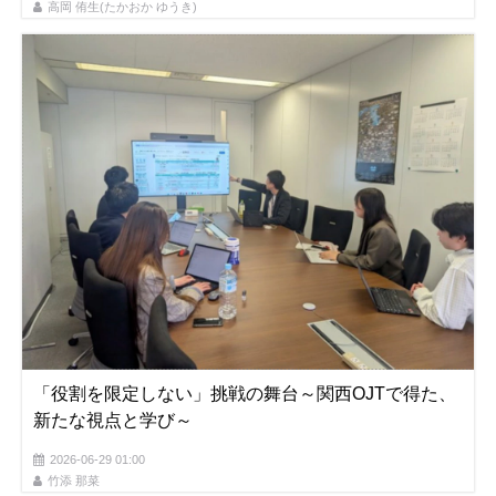
高岡 侑生(たかおか ゆうき)
「役割を限定しない」挑戦の舞台～関西OJTで得た、
新たな視点と学び～
2026-06-29 01:00
竹添 那菜