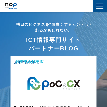
ネットワーク
明日のビジネスを“面白くするヒント”が
マーケティング
あるかもしれない。
ICT情報専門サイト
セキュリティ
パートナーBLOG
IoT
おすすめTOPIC
コラボレーション
おすすめTOPIC
スキルアップ
IT用語解説