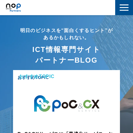
ネットワーク
明日のビジネスを“面白くするヒント”が
マーケティング
あるかもしれない。
ICT情報専門サイト
セキュリティ
パートナーBLOG
IoT
おすすめTOPIC
コラボレーション
おすすめTOPIC
スキルアップ
IT用語解説