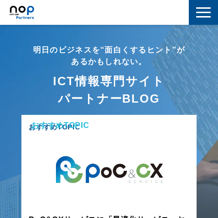
ネットワーク
明日のビジネスを“面白くするヒント”が
マーケティング
あるかもしれない。
ICT情報専門サイト
セキュリティ
パートナーBLOG
IoT
おすすめTOPIC
コラボレーション
おすすめTOPIC
スキルアップ
IT用語解説