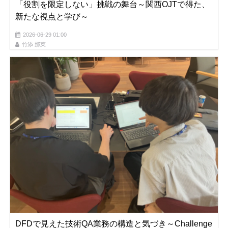
「役割を限定しない」挑戦の舞台～関西OJTで得た、
新たな視点と学び～
2026-06-29 01:00
竹添 那菜
DFDで見えた技術QA業務の構造と気づき～Challenge