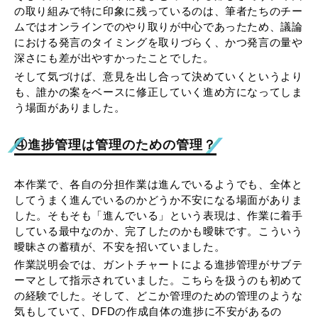
の取り組みで特に印象に残っているのは、筆者たちのチー
ムではオンラインでのやり取りが中心であったため、議論
における発言のタイミングを取りづらく、かつ発言の量や
深さにも差が出やすかったことでした。
そして気づけば、意見を出し合って決めていくというより
も、誰かの案をベースに修正していく進め方になってしま
う場面がありました。
④進捗管理は管理のための管理？
本作業で、各自の分担作業は進んでいるようでも、全体と
してうまく進んでいるのかどうか不安になる場面がありま
した。そもそも「進んでいる」という表現は、作業に着手
している最中なのか、完了したのかも曖昧です。こういう
曖昧さの蓄積が、不安を招いていました。
作業説明会では、ガントチャートによる進捗管理がサブテ
ーマとして指示されていました。こちらを扱うのも初めて
の経験でした。そして、どこか管理のための管理のような
気もしていて、DFDの作成自体の進捗に不安があるの