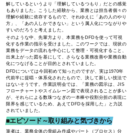
解しているというより「理解しているつもり」だとの感覚
もありました。こうした経験から、業務とは担当者個々の
理解や経験に依存するもので、それゆえに「あの人のやり
方」、「あの人しかできない」という属人化につながりや
すいのだろうと考えました。
そのような中、先輩方より、本業務をDFDを使って可視
化する作業の指示を受けました。このワークでは、現状の
業務をデータの流れを中心にして整理・可視化すること、
出来上がった図を基にして、さらなる業務改善や業務自動
化につなげることが目的とされていました。
DFDについては今回初めて知ったのですが、実は1970年
代前半に提唱・体系化されたもので、決して新しい技法で
はないそうです。作業説明会では、「業務の図示は、JIS
フローチャートやスイムレーン図で表現されることが多い
が、それらによる数珠つなぎの一本棒や役割分担の表現に
限界を感じているため、あえてDFDを採用した」と力説
されていました。
■エピソード～取り組みと気づきから
筆者は、業務全体の骨組み作成やパート（プロセス）分