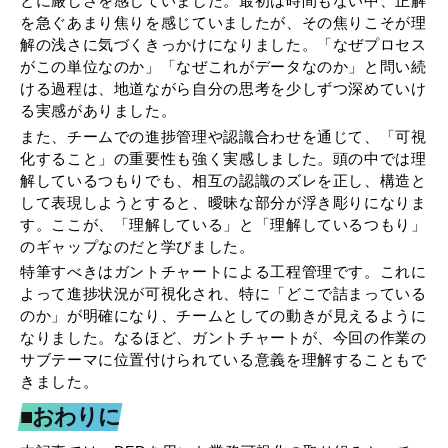
とに厳しさを感じていました。最初は時間もない中、正解
を急ぐあまり焦りを感じていましたが、その焦りこそが理
解の浅さに気づくきっかけになりました。「なぜプロセス
がこの単位なのか」「なぜこれがデータなのか」と問い続
ける過程は、地道ながら自分の思考を少しずつ深めていけ
る実感がありました。
また、チームでの進捗管理や認識合わせを通じて、「可視
化すること」の重要性も強く実感しました。頭の中では理
解しているつもりでも、相互の認識のズレを正し、構造と
して表現しようとすると、曖昧な部分が浮き彫りになりま
す。ここが、「理解している」と「理解しているつもり」
のギャップなのだと学びました。
特筆すべきはガントチャートによる工程管理です。これに
よって進捗状況が可視化され、特に「どこで詰まっている
のか」が明確になり、チームとしての動きが見えるように
なりました。なるほど、ガントチャートが、今回の作業の
サブテーマに位置付けられている意義を理解することもで
きました。
■おわりに