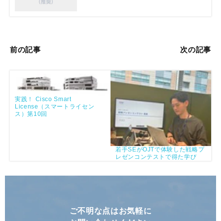
前の記事
次の記事
実践！ Cisco Smart
License（スマートライセン
ス）第10回
若手SEがOJTで体験した戦略プ
レゼンコンテストで得た学び​
ご不明な点はお気軽に