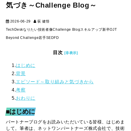
気づき～Challenge Blog～
2026-06-29
荻 健悟
スキルアップ
TechDesk
なりたい技術者像
Challenge Blog
スキルアップ
新卒OJT
Beyond Challenge
若手SE
DFD
目次
[非表示]
1.
はじめに
2.
背景
3.
エピソード～取り組みと気づきから
4.
考察
5.
おわりに
■はじめに
パートナーブログをお読みいただいている皆様、はじめま
して。筆者は、ネットワンパートナーズ株式会社で、技術