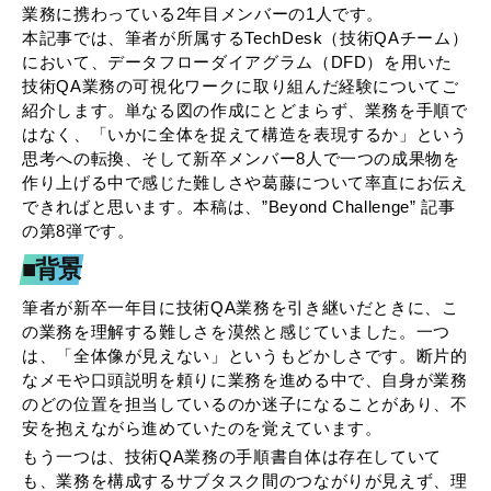
業務に携わっている2年目メンバーの1人です。
本記事では、筆者が所属するTechDesk（技術QAチーム）
において、データフローダイアグラム（DFD）を用いた
技術QA業務の可視化ワークに取り組んだ経験についてご
紹介します。単なる図の作成にとどまらず、業務を手順で
はなく、「いかに全体を捉えて構造を表現するか」という
思考への転換、そして新卒メンバー8人で一つの成果物を
作り上げる中で感じた難しさや葛藤について率直にお伝え
できればと思います。本稿は、”Beyond Challenge” 記事
の第8弾です。
■背景
筆者が新卒一年目に技術QA業務を引き継いだときに、こ
の業務を理解する難しさを漠然と感じていました。一つ
は、「全体像が見えない」というもどかしさです。断片的
なメモや口頭説明を頼りに業務を進める中で、自身が業務
のどの位置を担当しているのか迷子になることがあり、不
安を抱えながら進めていたのを覚えています。
もう一つは、技術QA業務の手順書自体は存在していて
も、業務を構成するサブタスク間のつながりが見えず、理