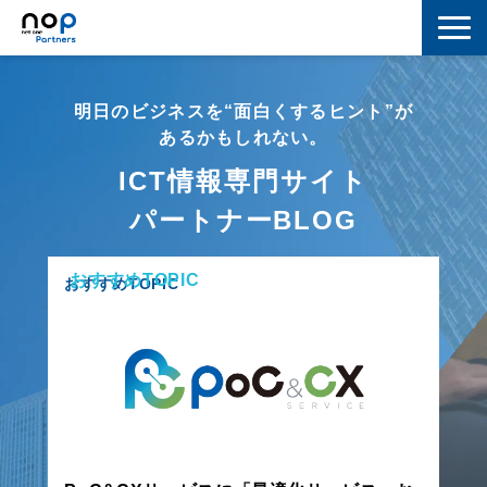
ネットワーク
明日のビジネスを“面白くするヒント”が
マーケティング
あるかもしれない。
ICT情報専門サイト
セキュリティ
パートナーBLOG
IoT
おすすめTOPIC
コラボレーション
おすすめTOPIC
スキルアップ
IT用語解説