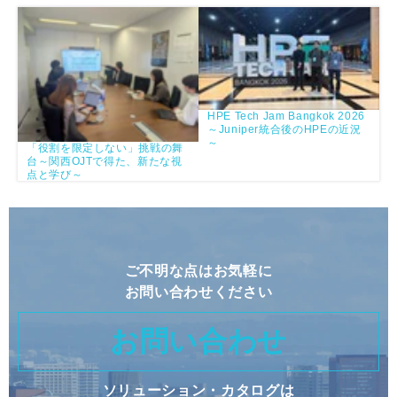
HPE Tech Jam Bangkok 2026
～Juniper統合後のHPEの近況
～
「役割を限定しない」挑戦の舞
台～関西OJTで得た、新たな視
点と学び～
ご不明な点はお気軽に
お問い合わせください
お問い合わせ
ソリューション・カタログは