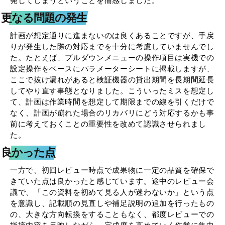
発してしまうということを痛感しました。
更なる問題の発生
計画が想定通りに進まないのは良くあることですが、手戻
りが発生した際の対応までを十分に考慮していませんでし
た。たとえば、プルダウンメニューの操作項目は実機での
設定操作をベースにパラメーターシートに掲載しますが、
ここで抜け漏れがあると検証機器の貸出期間を長期間延長
してやり直す事態となりました。こういったミスを想定し
て、計画は作業時間を想定して期限までの線を引くだけで
なく、計画が崩れた場合のリカバリにどう対応するかも事
前に考えておくことの重要性を改めて認識させられまし
た。
良かった点
一方で、初回レビュー時点で成果物に一定の品質を確保で
きていた点は良かったと感じています。途中のレビュー会
議で、「この資料を初めて見る人が迷わないか」という点
を意識し、記載順の見直しや補足説明の追加を行ったもの
の、大きな方向転換をすることもなく、都度レビューでの