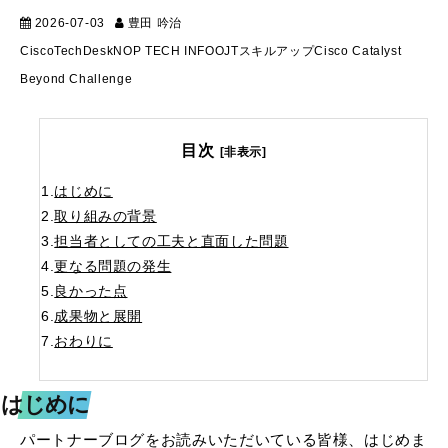
2026-07-03
豊田 吟治
スキルアップ
Cisco
TechDesk
NOP TECH INFO
OJT
スキルアップ
Cisco Catalyst
Beyond Challenge
目次
[非表示]
1.
はじめに
2.
取り組みの背景
3.
担当者としての工夫と直面した問題
4.
更なる問題の発生
5.
良かった点
6.
成果物と展開
7.
おわりに
はじめに
パートナーブログをお読みいただいている皆様、はじめま