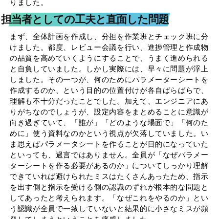
りました。
担当者としての工夫と直面した問題
まず、全体計画を作成し、分担を作業班とチェック班に分
けました。都度、レビュー会議を行い、進捗管理と作成物
の品質を高めていくようにすることで、うまく進められる
と自負していました。しかし実際には、早々に問題が浮上
しました。その一つが、何のためにパラメーターシートを
作成するのか、という目的の位置付けが各自ばらばらで、
理解も不十分だったことでした。加えて、エンジニアにあ
りがちなのでしょうが、設定内容をまとめることに意識が
向き過ぎていて、「誰が」「どのような場面で」「何のた
めに」使う資料なのかという視点が欠落していました。い
ま思えばパラメータシートを作ることが目的になっていた
といっても、過言ではありません。全員が「なぜパラメー
ターシートを作る必要があるのか」についてしっかり理解
できていれば避けられたミスはたくさんあったため、指示
を出す側と指示を受ける側の認識のずれが根本的な問題と
してあったと考えられます。「なぜこれをやるのか」とい
う認識が全員で一致していないと結果的に小さなミスが頻