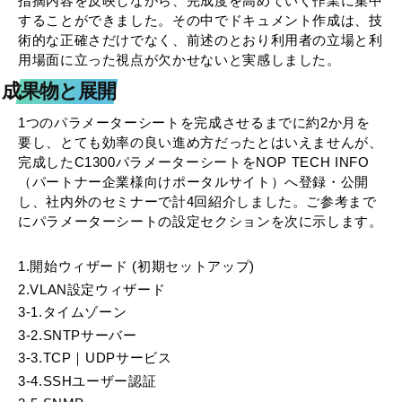
指摘内容を反映しながら、完成度を高めていく作業に集中
することができました。その中でドキュメント作成は、技
術的な正確さだけでなく、前述のとおり利用者の立場と利
用場面に立った視点が欠かせないと実感しました。
成果物と展開
1つのパラメーターシートを完成させるまでに約2か月を
要し、とても効率の良い進め方だったとはいえませんが、
完成したC1300パラメーターシートをNOP TECH INFO
（パートナー企業様向けポータルサイト）へ登録・公開
し、社内外のセミナーで計4回紹介しました。ご参考まで
にパラメーターシートの設定セクションを次に示します。
1.開始ウィザード (初期セットアップ)
2.VLAN設定ウィザード
3-1.タイムゾーン
3-2.SNTPサーバー
3-3.TCP｜UDPサービス
3-4.SSHユーザー認証