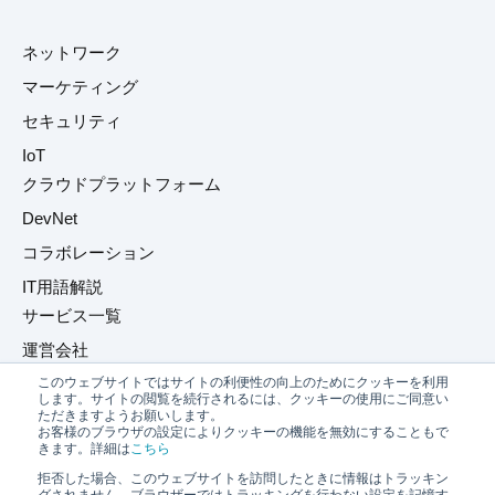
ネットワーク
マーケティング
セキュリティ
IoT
クラウドプラットフォーム
DevNet
コラボレーション
IT用語解説
サービス一覧
運営会社
このウェブサイトではサイトの利便性の向上のためにクッキーを利用
プライバシーポリシー
します。サイトの閲覧を続行されるには、クッキーの使用にご同意い
ただきますようお願いします。
お問い合わせ
お客様のブラウザの設定によりクッキーの機能を無効にすることもで
きます。詳細は
こちら
拒否した場合、このウェブサイトを訪問したときに情報はトラッキン
グされません。ブラウザーではトラッキングを行わない設定を記憶す