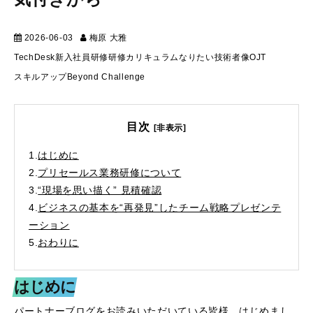
2026-06-03
梅原 大雅
スキルアップ
TechDesk
新入社員研修
研修カリキュラム
なりたい技術者像
OJT
スキルアップ
Beyond Challenge
目次
[非表示]
1.
はじめに
2.
プリセールス業務研修について
3.
“現場を思い描く” 見積確認
4.
ビジネスの基本を“再発見”したチーム戦略プレゼンテ
ーション
5.
おわりに
はじめに
パートナーブログをお読みいただいている皆様、はじめまし