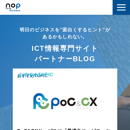
ネットワーク
明日のビジネスを“面白くするヒント”が
マーケティング
あるかもしれない。
ICT情報専門サイト
セキュリティ
パートナーBLOG
IoT
おすすめTOPIC
コラボレーション
おすすめTOPIC
スキルアップ
IT用語解説