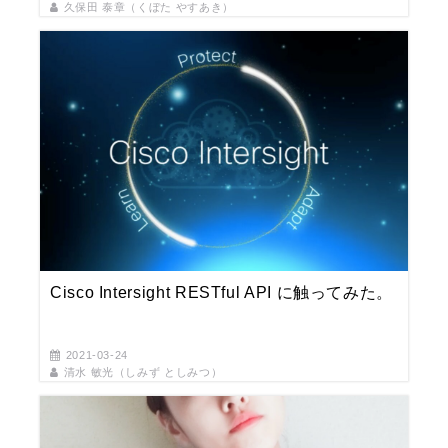
久保田 泰章（くぼた やすあき）
Cisco Intersight RESTful API に触ってみた。
2021-03-24
清水 敏光（しみず としみつ）