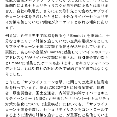
複数の企業がネットワークでつながった現代では、そうした
脆弱性によるセキュリティリスクが自社内にあるとは限りま
せん。自社の取引先、さらにその取引先まで含めたサプライ
チェーン全体を見通したときに、十分なサイバーセキュリテ
ィ対策を施していない組織がターゲットとされる傾向にあり
ます。
例えば、近年世界中で猛威を振るう「Emotet」を筆頭に、十
分なセキュリティ対策を施していない企業を足掛かりとして
サプライチェーン全体に攻撃する動きが活発化しています。
実際に、ある中小企業がEmotetに感染してデバイスやメール
アドレスなどがサイバー攻撃に利用され、取引先企業が次々
とEmotetに感染したケースもあります。セキュリティインシ
デントは、もはや自社の対応のみで完結する問題ではなくな
りました。
こうした「サプライチェーン攻撃」に関しては政府も注意喚
起を行っています。例えば2022年3月に経済産業省、総務
省、厚生労働省、国土交通省、内閣官房内閣サイバーセキュ
リティセンター（NISC）が発表した「サイバーセキュリティ
対策の強化について（注意喚起）においても、「サプライチ
ェーン全体を俯瞰し、セキュリティリスクをコントロールで
きるように適切な対策を施すこと」が重要だと発信していま