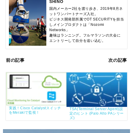
SHINO
国内メーカー2社を渡り歩き、2019年8月ネ
ットワンパートナーズ入社。

ビジネス開発部所属でOT SECURITYを担当
しメインプロダクトは「Nozomi 
Networks」

趣味はランニング。フルマラソンの大会に
エントリーして自分を追い込む。
前の記事
次の記事
実践！Cisco Catalystスイッチ
TSA(Terminal Server Agent)設
をMerakiで監視！
定のヒント (Palo Alto PAシリー
ズ)