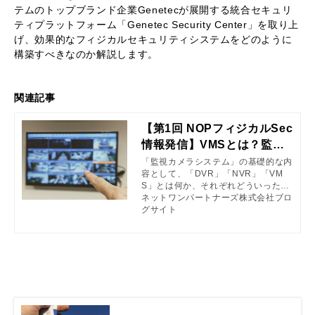
テムのトップブランド企業Genetecが展開する統合セキュリ
ティプラットフォーム「Genetec Security Center」を取り上
げ、効果的なフィジカルセキュリティシステムをどのように
構築すべきなのか解説します。
関連記事
【第1回 NOPフィジカルSec
情報発信】VMSとは？監視
カメラシステムの特徴を簡
「監視カメラシステム」の基礎的な内
容として、「DVR」「NVR」「VM
単解説！
S」とは何か、それぞれどういった特
徴があるかを簡単にご紹介いたしま
ネットワンパートナーズ株式会社ブロ
す。
グサイト