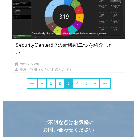
SecurityCenter5.7の新機能二つを紹介した
い！
2018-02-26
長澤 宣和（ながさわのりかず）
<<
<
1
2
3
4
5
>
>>
ご不明な点はお気軽に
お問い合わせください