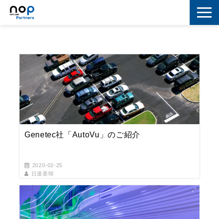
ネットワーク
マーケティング
セキュリティ
IoT
コラボレーション
Genetec社「AutoVu」のご紹介
スキルアップ
2020-02-25
IT用語解説
日達亜咲