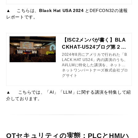
▲ こちらは、
Black Hat USA 2024
とDEFCON32の速報
レポートです。
【ISC2メンバが書く】BLA
CKHAT-US24ブログ第２弾
＜AI/LLM講演特集＞
2024年8月にアメリカで行われた「B
LACK HAT US24」内の講演のうち、
AI/LLMに特化した講演を、ネットワ
ンパートナーズのISC2メンバSEがレ
ネットワンパートナーズ株式会社ブロ
ポートします。
グサイト
▲ こちらでは、「AI」「LLM」に関する講演を特集して紹
介しております。
OTセキュリティの実態：PLCとHMIハ