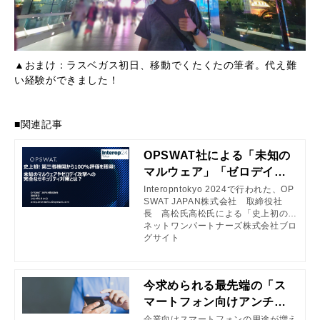
▲おまけ：ラスベガス初日、移動でくたくたの筆者。代え難
い経験ができました！
■関連記事
OPSWAT社による「未知の
マルウェア」「ゼロデイ攻
撃」への対策方法について |
Interopntokyo 2024で行われた、OP
SWAT JAPAN株式会社 取締役社
ネットワンパートナーズ株
長 高松氏高松氏による「史上初の第
式会社ブログサイト
三者機関の無害化100%評価を獲得、
ネットワンパートナーズ株式会社ブロ
マルウェア・ゼロデイ攻撃の完全な対
グサイト
策とは？ 〜ITから、SBOM、そし
て、OTセキュリティ対策のOPSWA
T〜」と題した講演内容についてご紹
今求められる最先端の「ス
介。
マートフォン向けアンチウ
ィルス」とは？～実際に動
企業向けスマートフォンの用途が増え