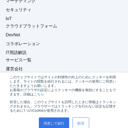
マーケティング
セキュリティ
IoT
クラウドプラットフォーム
DevNet
コラボレーション
IT用語解説
サービス一覧
運営会社
このウェブサイトではサイトの利便性の向上のためにクッキーを利用
プライバシーポリシー
します。サイトの閲覧を続行されるには、クッキーの使用にご同意い
ただきますようお願いします。
お問い合わせ
お客様のブラウザの設定によりクッキーの機能を無効にすることもで
きます。詳細は
こちら
拒否した場合、このウェブサイトを訪問したときに情報はトラッキン
グされません。ブラウザーではトラッキングを行わない設定を記憶す
るために1つのCookieが使用されます。
同意して続行
拒否
©2026 Net One Partners Co., Ltd.