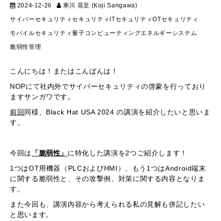
2024-12-26
寒川 晃至 (Koji Sangawa)
テクニカル
サイバーセキュリティ
セキュリティ
ITセキュリティ
OTセキュリティ
モバイルセキュリティ
量子コンピューティング
エネルギーシステム
脆弱性管理
こんにちは！またはこんばんは！
NOPにて社内外でサイバーセキュリティの啓蒙を行っており
ますサンガワです。
前回
同様、Black Hat USA 2024 の講演を紹介したいと思いま
す。
今回は
「脆弱性」
に特化した講演を2つご紹介します！
1つはOT用機器（PLCおよびHMI）、もう1つはAndroid端末
に関する脆弱性と、その攻撃例、対策に関する内容となりま
す。
また今回も、講演内容から考えられる私の見解も併記したい
と思います。