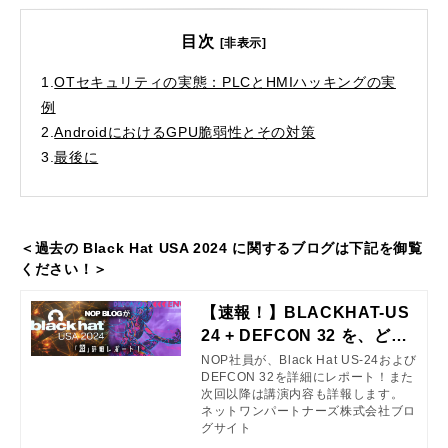
目次
[非表示]
1.
OTセキュリティの実態：PLCとHMIハッキングの実
例
2.
AndroidにおけるGPU脆弱性とその対策
3.
最後に
＜過去の Black Hat USA 2024
に関するブログは下記を御覧
ください！＞
【速報！】BLACKHAT-US
24 + DEFCON 32 を、どこ
よりも「深く」レポート！
NOP社員が、Black Hat US-24および
DEFCON 32を詳細にレポート！また
＜第１弾＞
次回以降は講演内容も詳報します。
ネットワンパートナーズ株式会社ブロ
グサイト