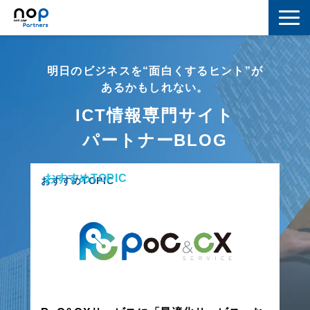
ネットワーク
明日のビジネスを“面白くするヒント”が
マーケティング
あるかもしれない。
ICT情報専門サイト
セキュリティ
パートナーBLOG
IoT
おすすめTOPIC
コラボレーション
おすすめTOPIC
スキルアップ
IT用語解説