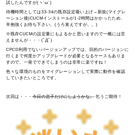
試したんですが(ヽ´ω`)
待機時間としては33-34の既存設定吸い上げ→新規(マイグレ
ーション後)CUCMインストールが1-2時間はかかったため、
辛抱強くお待ち下さい。(うろ覚えですが。。)
※既存CUCMの設定量にもよるかと思いますので一概には言
えませんが・・・(ﾟДﾟ)
CPCD利用でないバージョンアップでは、目的のバージョンに
行くまで何度かアップグレードが必要となるケースもありま
すので、一発でできてしまうのは非常に楽ですね！
色々な環境のものをマイグレーションして実際に動作を確認
していきたいところです。
次回は・・・
今日の息子だけにしようかな。
乞うご期待！