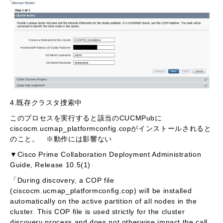
4.既存クラスタ捜索中
このプロセスを実行すると該当のCUCMPubに
ciscocm.ucmap_platformconfig.copがインストールされると
のこと。 ※動作には影響ない
▼Cisco Prime Collaboration Deployment Administration
Guide, Release 10.5(1)
「During discovery, a COP file
(ciscocm.ucmap_platformconfig.cop) will be installed
automatically on the active partition of all nodes in the
cluster. This COP file is used strictly for the cluster
discovery process and does not otherwise impact the call