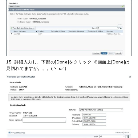
15. 詳細入力し、下部の[Done]をクリック ※画面上[Done]は
見切れてますが。。。(ヽ´ω`)