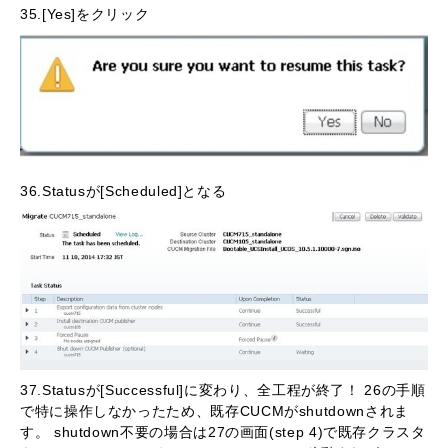
35.[Yes]をクリック
36.Statusが[Scheduled]となる
37.Statusが[Successful]に変わり、全工程が終了！ 26の手順
で特に操作しなかったため、既存CUCMがshutdownされま
す。 shutdown不要の場合は27の画面(step 4)で既存クラスタ