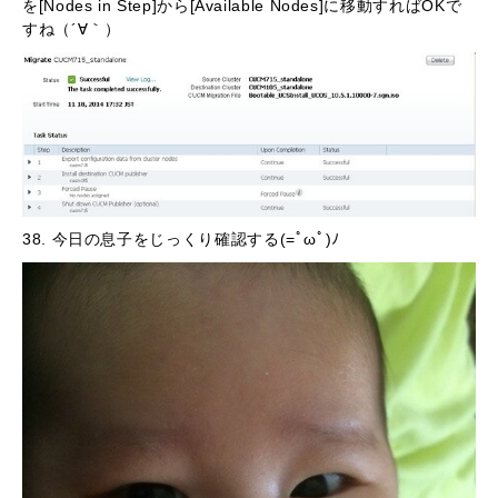
を[Nodes in Step]から[Available Nodes]に移動すればOKで
すね
（´∀｀）
38. 今日の息子をじっくり確認する(=ﾟωﾟ)ﾉ