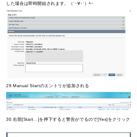
した場合は即時開始されます。（´･∀･`）ﾍｰ
29.Manual Startのエントリが追加される
30.右部[Start…]を押下すると警告がでるので[Yes]をクリック