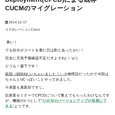
CUCMのマイグレーション
2014-12-17
テクニカル
コラボレーション
Cisco
寒い！
でも自分がコートを着た日は割とあったかい！
完全に天気予報確認不足だすよそれ(ヽ´ω`)
どうも！森下です！
前回（BE6Kむいちゃいました！）
は物理話だったので今回は
ちゃんとUCっぽいことやってみました。
※表題も真面目ですし。
以前某セミナーでCPCDについて教えてもらったわけなんです
が、機能の1つとして"
CUCMのバージョンアップが容易にで
きる
"ようです。