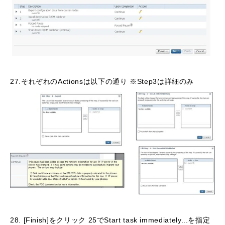
27.それぞれのActionsは以下の通り ※Step3は詳細のみ
28. [Finish]をクリック 25でStart task immediately...を指定