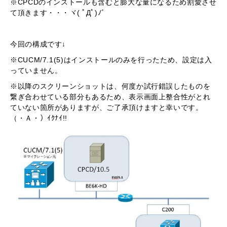
※CPCDのインストールも含むと膨大な量になるため割愛させ
て頂きます・・・ヾ( ﾟДﾟ)ﾉ゛
今回の構成です↓
※CUCM/7.1(5)はインストールのみを行ったため、設定は入
っていません。
※以降のスクリーンショットは、何度か試行錯誤したものを
繋ぎ合わせている部分もあるため、表示画面上整合性がとれ
ていない箇所がありますが、ご了承頂けますと幸いです。
（・Ａ・）ｲｸﾅｲ!!