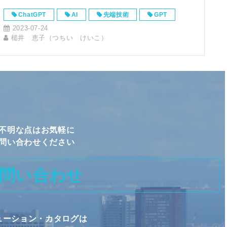
ChatGPT
AI
先端技術
GPT
2023-07-24
槌井 恵子（つちい けいこ）
不明な点はお気軽に
問い合わせください
問い合わせ
ューション・カタログは