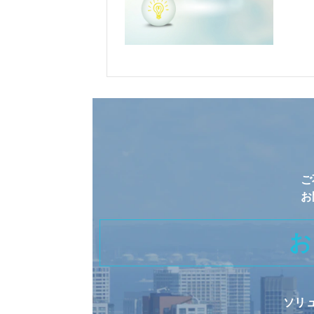
ご
お
お
ソリ