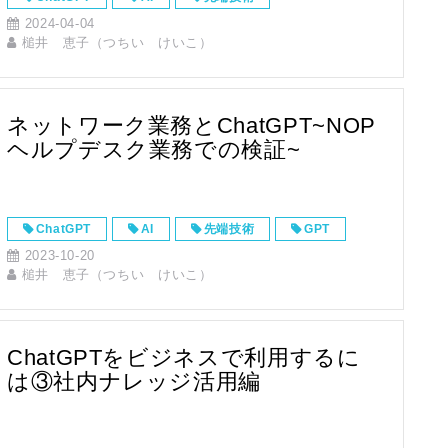
2024-04-04
槌井 恵子（つちい けいこ）
ネットワーク業務とChatGPT~NOP
ヘルプデスク業務での検証~
ChatGPT
AI
先端技術
GPT
2023-10-20
槌井 恵子（つちい けいこ）
ChatGPTをビジネスで利用するに
は③社内ナレッジ活用編