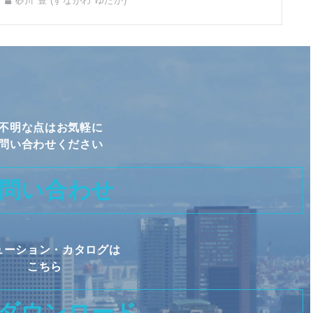
砂川 豊 (すながわ ゆたか)
cisco
ネットワーキングソリューション
マルチレイヤー監視ソリューション
CORTEX
ThousandEyes
認証
LTE
MWC Barcelona
不明な点はお気軽に
問い合わせください
問い合わせ
ューション・カタログは
こちら
ダウンロード