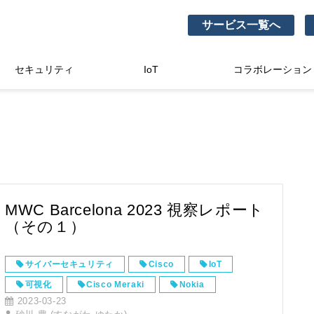
サービス一覧へ
セキュリティ
IoT
コラボレーション
MWC Barcelona 2023 視察レポート
（その１）
サイバーセキュリティ
Cisco
IoT
可視化
Cisco Meraki
Nokia
2023-03-23
ローカル5G
Palo Alto Networks