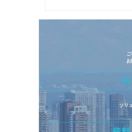
ご
お
お
ソリ
資料