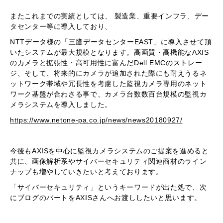
またこれまでの実績としては、 製造業、重要インフラ、デー
タセンター等に導入しており、
NTTデータ様の「三鷹データセンターEAST」に導入させて頂
いたシステムが最大規模となります。高画質・高機能なAXIS
のカメラと拡張性・高可用性に富んだDell EMCのストレー
ジ、そして、将来的にカメラが追加された際にも耐えうるネ
ットワーク帯域や冗長性を考慮した監視カメラ専用のネット
ワーク基盤が合わさる事で、カメラ台数数百台規模の監視カ
メラシステムを導入しました。
https://www.netone-pa.co.jp/news/news20180927/
今後もAXISを中心に監視カメラシステムのご提案を進めると
共に、画像解析系やサイバーセキュリティ関連商材のライン
ナップも増やしていきたいと考えております。
「サイバーセキュリティ」というキーワードが出た処で、次
にブログのパートをAXISさんへお渡ししたいと思います。