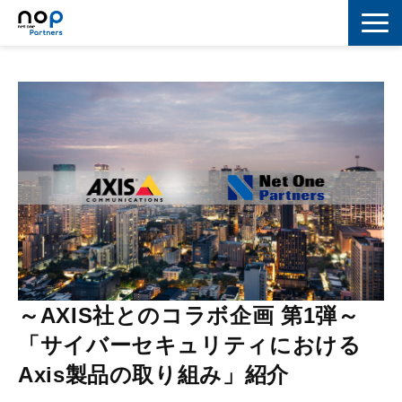
ネットワーク
マーケティング
セキュリティ
IoT
コラボレーション
スキルアップ
～AXIS社とのコラボ企画 第1弾～
IT用語解説
「サイバーセキュリティにおける
Axis製品の取り組み」紹介