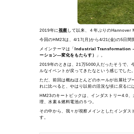
2019年に
視察
して以来、４年ぶりのHannover 
今回のHM23は、4/17(月)から4/21(金)の
メインテーマは「
Industrial Transforma
ーション—変化をもたらす）
」。
2019年のときは、21万5000人だったそう
ルなイベントが戻ってきたなという感じでした
ただ、前回は概ねほとんどのホールが出展社ブ
れに比べると、やはり以前の活況な頃に戻るに
HM23のキートピックは、インダストリー4.0
理、水素＆燃料電池の５つ。
その中から、我々が視察メインとしたインダスト
す。