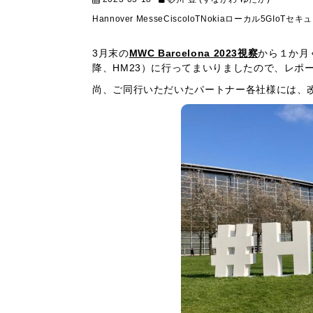
Hannover Messe
Cisco
IoT
Nokia
ローカル5G
IoTセキ
3月末の
MWC Barcelona 2023視察
から１か月ぐ
降、HM23）に行ってまいりましたので、レポ
尚、ご同行いただいたパートナー各社様には、