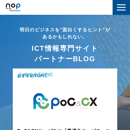
ネットワーク
明日のビジネスを“面白くするヒント”が
マーケティング
あるかもしれない。
ICT情報専門サイト
セキュリティ
パートナーBLOG
IoT
おすすめTOPIC
コラボレーション
おすすめTOPIC
スキルアップ
IT用語解説