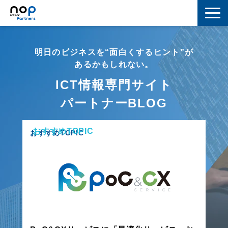
ネットワーク
明日のビジネスを“面白くするヒント”が
マーケティング
あるかもしれない。
ICT情報専門サイト
セキュリティ
パートナーBLOG
IoT
おすすめTOPIC
コラボレーション
おすすめTOPIC
スキルアップ
IT用語解説