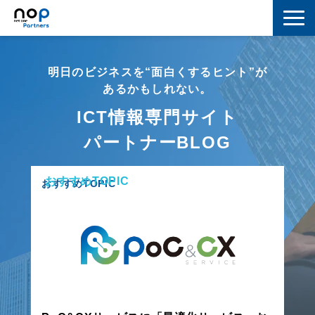
ネットワーク
明日のビジネスを“面白くするヒント”が
マーケティング
あるかもしれない。
ICT情報専門サイト
セキュリティ
パートナーBLOG
IoT
おすすめTOPIC
コラボレーション
おすすめTOPIC
スキルアップ
IT用語解説