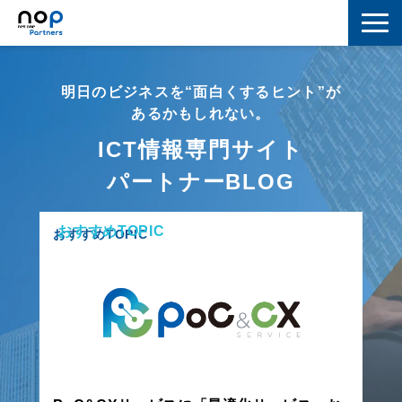
ネットワーク
明日のビジネスを“面白くするヒント”が
マーケティング
あるかもしれない。
ICT情報専門サイト
セキュリティ
パートナーBLOG
IoT
おすすめTOPIC
コラボレーション
おすすめTOPIC
スキルアップ
IT用語解説