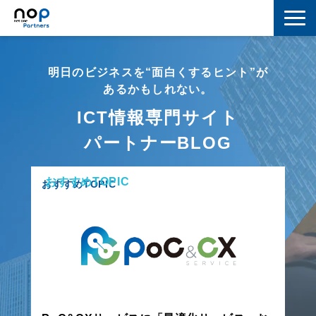
ネットワーク
明日のビジネスを“面白くするヒント”が
マーケティング
あるかもしれない。
ICT情報専門サイト
セキュリティ
パートナーBLOG
IoT
おすすめTOPIC
コラボレーション
おすすめTOPIC
スキルアップ
IT用語解説