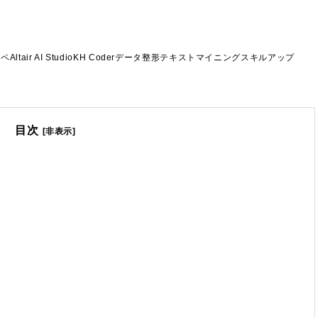
ル
ンペ
Altair AI Studio
KH Coder
データ整形
テキストマイニング
スキルアップ
目次
[非表示]