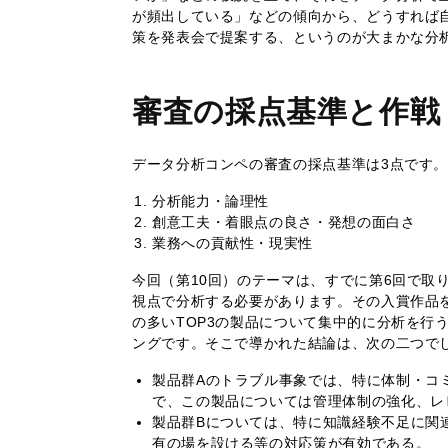
が頻出している」などの傾向から、どうすれば
策を発表会で提案する、というのが大まかな分
審査の採点基準と作戦
データ分析コンペの審査の採点基準は3点です
分析能力・論理性
創意工夫・着眼点の良さ・発想の面白さ
業務への貢献性・現実性
今回（第10回）のテーマは、すでに第6回で取
視点で分析する必要があります。その入賞作品
の多いTOP3の製品について集中的に分析を行
ングです。そこで導かれた結論は、次の二つで
製品群Aのトラブル事象では、特に体制・コ
で、この製品については管理体制の強化、レ
製品群Bについては、特に知識経験不足に関
有の場を設ける等の対応策が有効である。