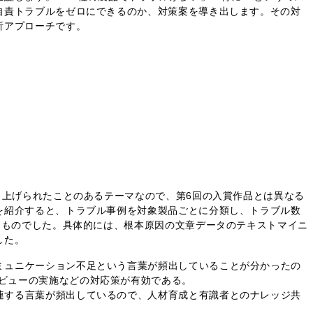
自責トラブルをゼロにできるのか、対策案を導き出します。その対
析アプローチです。
。
り上げられたことのあるテーマなので、第6回の入賞作品とは異なる
を紹介すると、トラブル事例を対象製品ごとに分類し、トラブル数
うものでした。具体的には、根本原因の文章データのテキストマイニ
した。
ミュニケーション不足という言葉が頻出していることが分かったの
ビューの実施などの対応策が有効である。
連する言葉が頻出しているので、人材育成と有識者とのナレッジ共