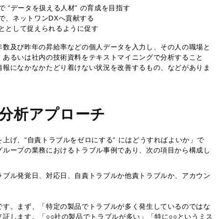
 “データを扱える人材” の育成を目指す
で、ネットワンDXへ貢献する
ととして捉えられるように促す
年数及び昨年の昇給率などの個人データを入力し、その人の職場と
、あるいは社内の技術資料をテキストマイニングで分析すること
情報になかなかたどり着けない状況を改善するもの、などがありま
分析アプローチ
上げ、“自責トラブルをゼロにする“ にはどうすればよいか」で
グループの業務におけるトラブル事例であり、次の項目から構成し
ラブル発覚日、対応日、自責トラブルか他責トラブルか、アカウン
です。まず、「特定の製品でトラブルが多く発生しているのではな
証します。「○○社の製品でトラブルが多い」「特に○○というミス