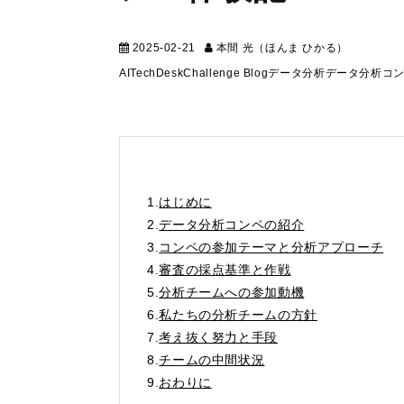
2025-02-21
本間 光（ほんま ひかる）
テクニカ
AI
TechDesk
Challenge Blog
データ分析
データ分析コ
1.
はじめに
2.
データ分析コンペの紹介
3.
コンペの参加テーマと分析アプローチ
4.
審査の採点基準と作戦
5.
分析チームへの参加動機
6.
私たちの分析チームの方針
7.
考え抜く努力と手段
8.
チームの中間状況
9.
おわりに