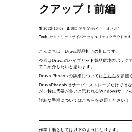
クアップ！前編
2022-10-03
川口 将生(かわぐち まさお）
テク
Tech_セキュリティ
サイバーセキュリティ
クラウドセキ
こんにちは、Druva製品担当の川口です。
今回はDruvaのハイブリッド製品環境のバックアッ
てご紹介したいと思います。
Druva Phoenixの詳細については
こちら
を参照
DruvaPhoenixはサーバ・ストレージだ
が、特に需要が多いと思われるWindowsサー
詳細な手順については
こちら
を参照ください！
作業手順としては以下のようになります。