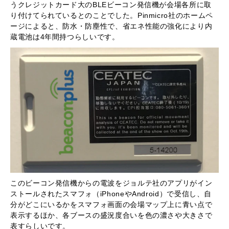
うクレジットカード大のBLEビーコン発信機が会場各所に取
り付けてられているとのことでした。Pinmicro社のホームペ
ージによると、防水・防塵性で、省エネ性能の強化により内
蔵電池は4年間持つらしいです。
このビーコン発信機からの電波をジョルテ社のアプリがイン
ストールされたスマフォ（iPhoneやAndroid）で受信し、自
分がどこにいるかをスマフォ画面の会場マップ上に青い点で
表示するほか、各ブースの盛況度合いを色の濃さや大きさで
表すらしいです。