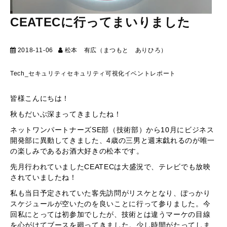
CEATECに行ってまいりました
2018-11-06
松本 有広（まつもと ありひろ）
マーケティン
グ
Tech_セキュリティ
セキュリティ
可視化
イベントレポート
皆様こんにちは！
秋もだいぶ深まってきましたね！
ネットワンパートナーズSE部（技術部）から10月にビジネス
開発部に異動してきました、4歳の三男と週末戯れるのが唯一
の楽しみであるお酒大好きの松本です。
先月行われていましたCEATECは大盛況で、テレビでも放映
されていましたね！
私も当日予定されていた客先訪問がリスケとなり、ぽっかり
スケジュールが空いたのを良いことに行って参りました。今
回私にとっては初参加でしたが、技術とは違うマーケの目線
を心がけてブースを廻ってきました。少し時間がたってしま