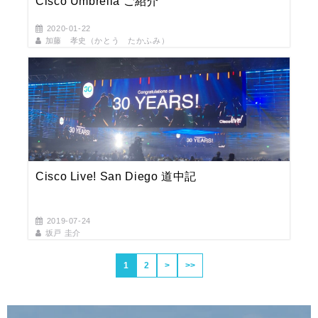
Cisco Umbrella ご紹介
2020-01-22
加藤 孝史（かとう たかふみ）
Cisco Live! San Diego 道中記
2019-07-24
坂戸 圭介
1
2
>
>>