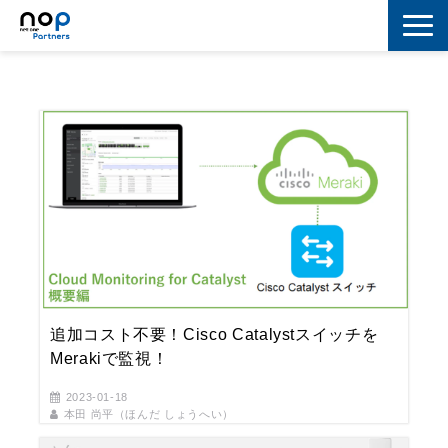
ネットワーク
マーケティング
セキュリティ
IoT
コラボレーション
スキルアップ
追加コスト不要！Cisco Catalystスイッチを
IT用語解説
Merakiで監視！
2023-01-18
本田 尚平（ほんだ しょうへい）