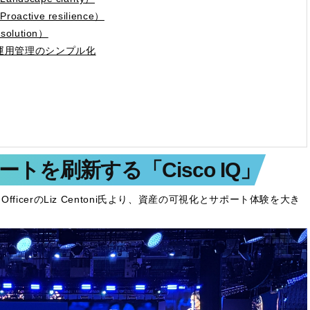
ive resilience）
lution）
らす、運用管理のシンプル化
トを刷新する「Cisco IQ」
ence OfficerのLiz Centoni氏より、資産の可視化とサポート体験を大き