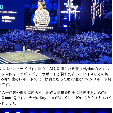
進化スピードです。現在、AIを活用した攻撃（Mythosなど）は
ーク全体をマッピングし、サポートが切れた古いデバイスなどの脆
osによる昨年度のレポートでは、標的となった脆弱性の40%がサポート切
うです。
間の手作業や推測に頼らず、正確な情報を即座に把握するための仕
o IQです。 今回のKeynoteでは、Cisco IQがもたらす3つのメ
されました。