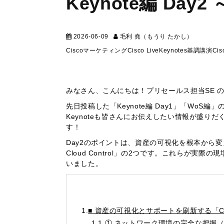
Keynote編 Day2 
2026-06-09
毛利 堯（もうり たかし）
マーケテ
Cisco
マーケティング
Cisco Live
Keynotes
基調講演
Cis
みなさん、こんにちは！プリセールス担当SE 
先日投稿した「Keynote編 Day1」「WoS
Keynoteも皆さんにお伝えしたい情報が盛りだく
す！
Day2のポイントは、資産の可視化を根本から変える
Cloud Control」の2つです。これらが
いました。
1.
■ 資産の可視化とサポートを刷新する「Cis
1.1.
① ネットワーク環境の完全な把握（Lands