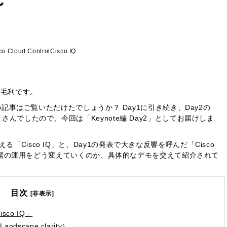
～
ィング
co Cloud Control
Cisco IQ
の毛利です。
編」の記事はご覧いただけたでしょうか？ Day1に引き続き、Day2の
さんでしたので、今回は「Keynote編 Day2」としてお届けしま
「Cisco IQ」と、Day1の発表で大きな反響を呼んだ「Cisco
実際の現場の運用をどう変えていくのか、具体的なデモを交えて紹介されて
目次
[非表示]
co IQ」
cape clarity）