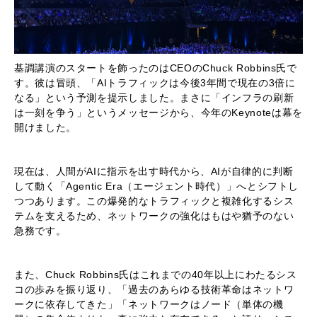
基調講演のスタートを飾ったのはCEOのChuck Robbins氏で
す。彼は冒頭、「AIトラフィックは今後3年間で現在の3倍に
なる」という予測を提示しました。まさに「インフラの刷新
は一刻を争う」というメッセージから、今年のKeynoteは幕を
開けました。
現在は、人間がAIに指示を出す時代から、AIが自律的に判断
して動く「Agentic Era（エージェント時代）」へとシフトし
つつあります。この爆発的なトラフィックと複雑化するシス
テムを支えるため、ネットワークの強化はもはや猶予のない
急務です。
また、Chuck Robbins氏はこれまでの40年以上にわたるシス
コの歩みを振り返り、「過去のあらゆる技術革命はネットワ
ークに依存してきた」「ネットワークはノード（単体の機