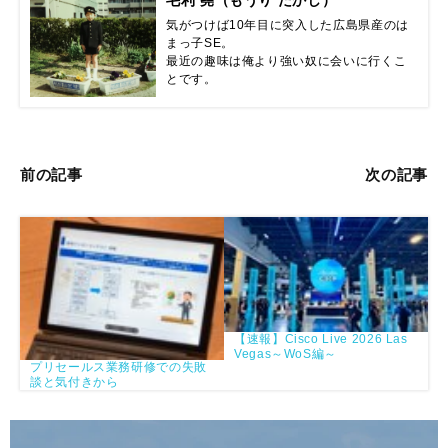
Cisco Live 2026はまだ始まったばかりです。明日以降は、展
示会場（World of Solutions）の様子や、より具体的な個別セ
ッションの深掘りレポートもお届けする予定ですので、ぜひ
楽しみにしていてください！
以上、ラスベガス現地からの最速レポートでした！
毛利 堯（もうり たかし）
気がつけば10年目に突入した広島県産のは
まっ子SE。

最近の趣味は俺より強い奴に会いに行くこ
とです。
前の記事
次の記事