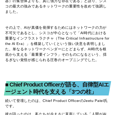
器）の集合体よりも、真に強力な存在である」と語り、シス
コの最大の強みであるネットワークの重要性を改めて強調し
ました。
その上で、AIが真価を発揮するためにはネットワークの力が
不可欠であるとし、シスコが中心となって「AI時代における
重要なインフラストラクチャ（The Critical Infrastructure for
the AI Era）」を構築していくという強い決意を表明しまし
た。単なるネットワークベンダーにとどまらず、AI時代を根
底から支える「最重要インフラ」そのものになるという、揺
るぎない覚悟が感じられる圧巻のオープニングでした。
■ Chief Product Officerが語る、自律型AIエ
ージェント時代を支える「3つの柱」
続いて登壇したのは、Chief Product OfficerのJeetu Patel氏
です。
彼が語ったのは、私たちが今まさに直面している「人間がAI