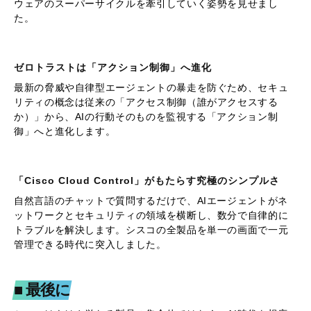
新情報が盛りだくさんのKeynoteでしたが、最後に、今回参加
してみて特に印象に残ったポイントをサクッとおさらいした
いと思います！
Agentic Eraと「スーパーサイクル」の到来
チャットボットから自律型エージェントの時代へ移行し、同
じタスクでもエージェントは人間の約450%のトラフィックを
発生させます。この負荷を支えるため、シスコは「G300」チ
ップなどを用いてインフラを根本から刷新し、新たなハード
ウェアのスーパーサイクルを牽引していく姿勢を見せまし
た。
ゼロトラストは「アクション制御」へ進化
最新の脅威や自律型エージェントの暴走を防ぐため、セキュ
リティの概念は従来の「アクセス制御（誰がアクセスする
か）」から、AIの行動そのものを監視する「アクション制
御」へと進化します。