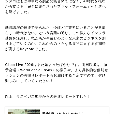
「Cisco Cloud Control」がもたらす究極のシンプルさ
自然言語のチャットで質問するだけで、AIエージェントがネ
ットワークとセキュリティの領域を横断し、数分で自律的に
トラブルを解決します。シスコの全製品を単一の画面で一元
管理できる時代に突入しました。
■ 最後に
シスコはもはや単なる製品の集合体ではなく、AI時代を根底
から支える「完全に統合されたプラットフォーム」へと進化
を遂げました。
基調講演の最後で語られた「今ほどIT業界にいることが素晴
らしい時代はない」という言葉の通り、この強力なインフラ
基盤を活用し、私たちが今後どのような未来のビジネスを創
り上げていくのか、これからのさらなる展開にますます期待
が高まるKeynoteでした。