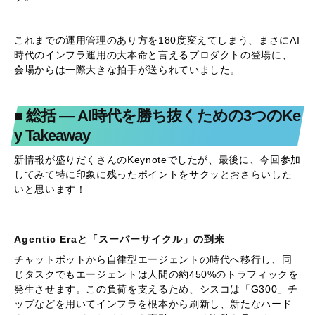
り、管理者はAIエージェントと対話しながら、ネットワーク
やセキュリティの問題を領域横断的に特定し、わずか数分で
自動修正・解決できるようになります。
さらに、このプラットフォームはリリース初日から52のパー
トナー企業が統合されている非常にオープンなエコシステム
です。新機能「Cloud Control Studio」を使えば、ユーザー自
身が自然言語のプロンプトを入力するだけで、自社専用のカ
スタムアプリやAIエージェントを簡単に構築可能とのことで
す。
これまでの運用管理のあり方を180度変えてしまう、まさにAI
時代のインフラ運用の大本命と言えるプロダクトの登場に、
会場からは一際大きな拍手が送られていました。
■ 総括 — AI時代を勝ち抜くための3つのKe
y Takeaway