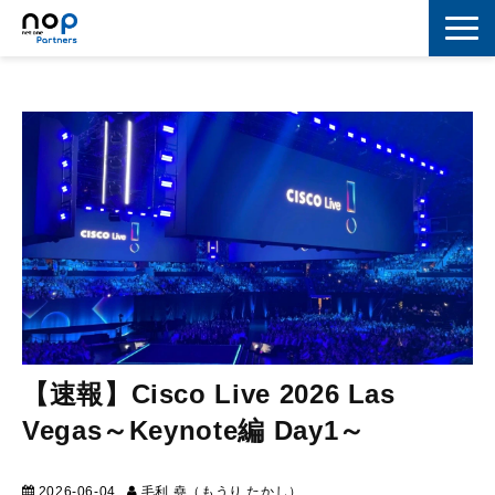
ネットワーク
マーケティング
セキュリティ
IoT
コラボレーション
スキルアップ
IT用語解説
【速報】Cisco Live 2026 Las
Vegas～Keynote編 Day1～
2026-06-04
毛利 堯（もうり たかし）
マーケティング