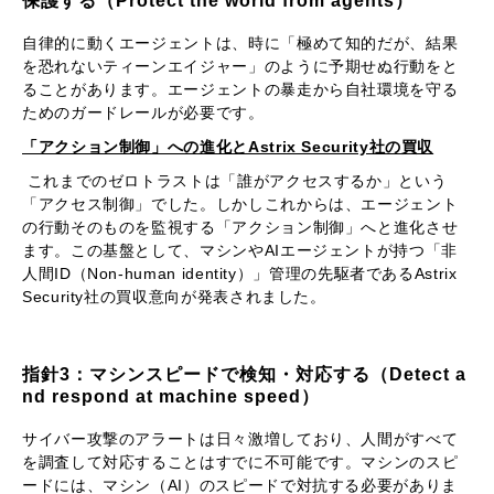
保護する（Protect the world from agents）
自律的に動くエージェントは、時に「極めて知的だが、結果
を恐れないティーンエイジャー」のように予期せぬ行動をと
ることがあります。エージェントの暴走から自社環境を守る
ためのガードレールが必要です。
「アクション制御」への進化とAstrix Security社の買収
これまでのゼロトラストは「誰がアクセスするか」という
「アクセス制御」でした。しかしこれからは、エージェント
の行動そのものを監視する「アクション制御」へと進化させ
ます。この基盤として、マシンやAIエージェントが持つ「非
人間ID（Non-human identity）」管理の先駆者であるAstrix
Security社の買収意向が発表されました。
指針3：マシンスピードで検知・対応する（Detect a
nd respond at machine speed）
サイバー攻撃のアラートは日々激増しており、人間がすべて
を調査して対応することはすでに不可能です。マシンのスピ
ードには、マシン（AI）のスピードで対抗する必要がありま