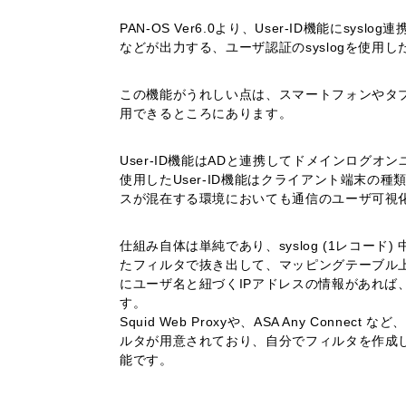
PAN-OS Ver6.0より、User-ID機能にs
などが出力する、ユーザ認証のsyslogを使用
この機能がうれしい点は、スマートフォンやタ
用できるところにあります。
User-ID機能はADと連携してドメインログオ
使用したUser-ID機能はクライアント端末の
スが混在する環境においても通信のユーザ可視
仕組み自体は単純であり、syslog (1レコー
たフィルタで抜き出して、マッピングテーブル上
にユーザ名と紐づくIPアドレスの情報があれば
す。
Squid Web Proxyや、ASA Any Con
ルタが用意されており、自分でフィルタを作成
能です。