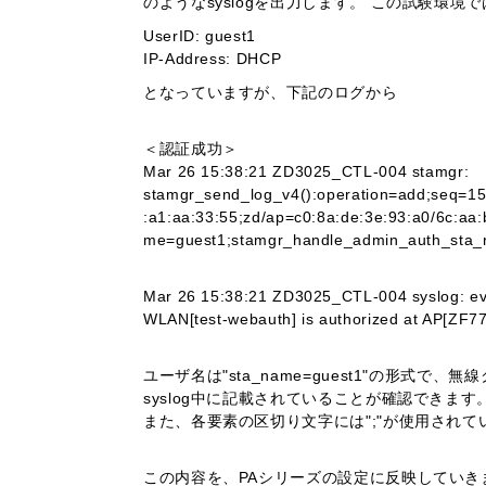
のようなsyslogを出力します。 この試験環境
UserID: guest1
IP-Address: DHCP
となっていますが、下記のログから
＜認証成功＞
Mar 26 15:38:21 ZD3025_CTL-004 stamgr:
stamgr_send_log_v4():operation=add;seq=15
:a1:aa:33:55;zd/ap=c0:8a:de:3e:93:a0/6c:aa
me=guest1;stamgr_handle_admin_auth_sta_
Mar 26 15:38:21 ZD3025_CTL-004 syslog: eve
WLAN[test-webauth] is authorized at AP[ZF7
ユーザ名は"sta_name=guest1"の形式で、無線
syslog中に記載されていることが確認できます
また、各要素の区切り文字には";"が使用され
この内容を、PAシリーズの設定に反映していき