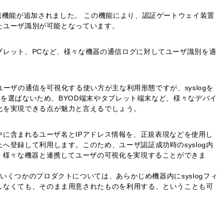
yslog連携機能が追加されました。 この機能により、認証ゲートウェイ装置
したユーザ識別が可能となっています。
ブレット、PCなど、様々な機器の通信ログに対してユーザ識別を適
ンユーザの通信を可視化する使い方が主な利用形態ですが、syslogを
種類を選ばないため、BYOD端末やタブレット端末など、様々なデバイ
化を実現できる点が魅力と言えるでしょう。
ド) 中に含まれるユーザ名とIPアドレス情報を、正規表現などを使用し
へ登録して利用します。このため、ユーザ認証成功時のsyslog内
、様々な機器と連携してユーザの可視化を実現することができま
nect など、いくつかのプロダクトについては、あらかじめ機器内にsyslogフィ
しなくても、そのまま用意されたものを利用する、ということも可