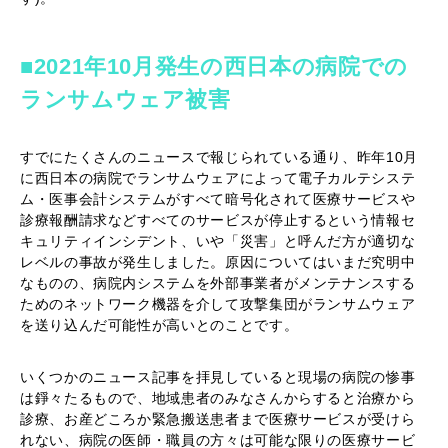
■2021年10月発生の西日本の病院での
ランサムウェア被害
すでにたくさんのニュースで報じられている通り、昨年10月
に西日本の病院でランサムウェアによって電子カルテシステ
ム・医事会計システムがすべて暗号化されて医療サービスや
診療報酬請求などすべてのサービスが停止するという情報セ
キュリティインシデント、いや「災害」と呼んだ方が適切な
レベルの事故が発生しました。原因についてはいまだ究明中
なものの、病院内システムを外部事業者がメンテナンスする
ためのネットワーク機器を介して攻撃集団がランサムウェア
を送り込んだ可能性が高いとのことです。
いくつかのニュース記事を拝見していると現場の病院の惨事
は錚々たるもので、地域患者のみなさんからすると治療から
診療、お産どころか緊急搬送患者まで医療サービスが受けら
れない、病院の医師・職員の方々は可能な限りの医療サービ