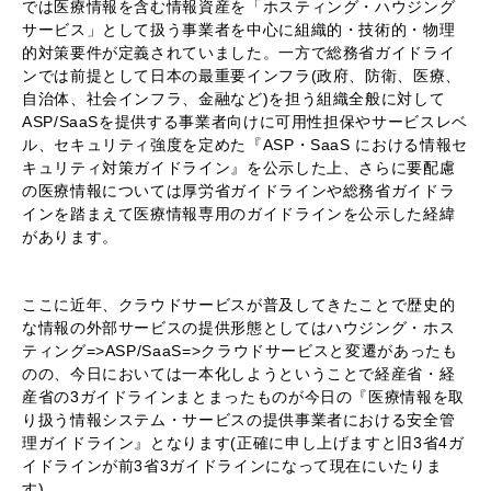
では医療情報を含む情報資産を「ホスティング・ハウジング
サービス」として扱う事業者を中心に組織的・技術的・物理
的対策要件が定義されていました。一方で総務省ガイドライ
ンでは前提として日本の最重要インフラ(政府、防衛、医療、
自治体、社会インフラ、金融など)を担う組織全般に対して
ASP/SaaSを提供する事業者向けに可用性担保やサービスレベ
ル、セキュリティ強度を定めた『ASP・SaaS における情報セ
キュリティ対策ガイドライン』を公示した上、さらに要配慮
の医療情報については厚労省ガイドラインや総務省ガイドラ
インを踏まえて医療情報専用のガイドラインを公示した経緯
があります。
ここに近年、クラウドサービスが普及してきたことで歴史的
な情報の外部サービスの提供形態としてはハウジング・ホス
ティング=>ASP/SaaS=>クラウドサービスと変遷があったも
のの、今日においては一本化しようということで経産省・経
産省の3ガイドラインまとまったものが今日の『医療情報を取
り扱う情報システム・サービスの提供事業者における安全管
理ガイドライン』となります(正確に申し上げますと旧3省4ガ
イドラインが前3省3ガイドラインになって現在にいたりま
す)。