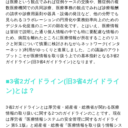
は医療という観点でみれば症例ケースの交換や、難症例の複
数医療機関での共同診療、医療事務の観点でみれば診療報酬
の請求や診療用薬剤や器具・設備の発注など、他の分野でも
見られるコラボレーションの円滑化や業務効率向上のための
デジタル化促進のニーズの顕在化です。とはいえ、医療情報
は冒頭で説明した通り個人情報の中でも特に要配慮な情報の
ため、病院を離れたところに医療情報が所在することのリス
クと対策について慎重に検討されながらネットワーク(インタ
ーネット)利用がゆっくりと進展しました。この議論のアウト
プットこそが医療情報を取り扱う上での基本指針となる3省2
ガイドライン(旧3省4ガイドライン)となります。
■3省2ガイドライン(旧3省4ガイドライ
ン)とは？
3省2ガイドラインとは厚労省・経産省・総務省が関わる医療
情報の取り扱いに関する2つのガイドラインのことです。現在
は厚労省『医療情報システムの安全管理に関するガイドライ
ン 第5.1版』と経産省・総務省『医療情報を取り扱う情報シス