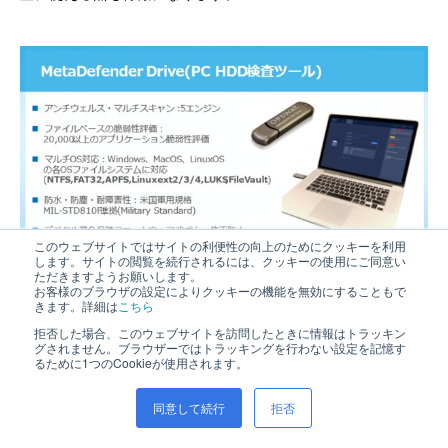
このウェブサイトではサイトの利便性の向上のためにクッキーを利用
します。サイトの閲覧を続行されるには、クッキーの使用にご同意い
ただきますようお願いします。
お客様のブラウザの設定によりクッキーの機能を無効にすることもで
きます。詳細は
こちら
2017年のOPSWAT製品の取り扱い開始後、私たちはブログ連
拒否した場合、このウェブサイトを訪問したときに情報はトラッキン
グされません。ブラウザーではトラッキングを行わない設定を記憶す
載でも扱わせていただいた通り自治体市場、工場・プラント
るために1つのCookieが使用されます。
市場を中心に市場展開してきましたが、今年10月の西日本の
病院のランサムウェア被害と事後の対応を拝見して、病院・
同意して続行
拒否
医療情報システムの分野でもOPSWAT MetaDefenderシリー
ズが役立つと感じたので今回ブログで取り扱わせていただき