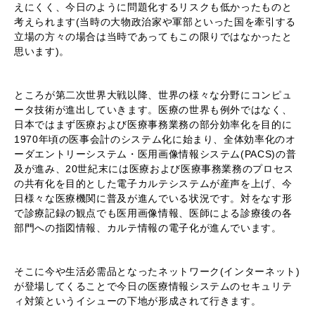
えにくく、今日のように問題化するリスクも低かったものと
考えられます(当時の大物政治家や軍部といった国を牽引する
立場の方々の場合は当時であってもこの限りではなかったと
思います)。
ところが第二次世界大戦以降、世界の様々な分野にコンピュ
ータ技術が進出していきます。医療の世界も例外ではなく、
日本ではまず医療および医療事務業務の部分効率化を目的に
1970年頃の医事会計のシステム化に始まり、全体効率化のオ
ーダエントリーシステム・医用画像情報システム(PACS)の普
及が進み、20世紀末には医療および医療事務業務のプロセス
の共有化を目的とした電子カルテシステムが産声を上げ、今
日様々な医療機関に普及が進んでいる状況です。対をなす形
で診療記録の観点でも医用画像情報、医師による診療後の各
部門への指図情報、カルテ情報の電子化が進んでいます。
そこに今や生活必需品となったネットワーク(インターネット)
が登場してくることで今日の医療情報システムのセキュリテ
ィ対策というイシューの下地が形成されて行きます。