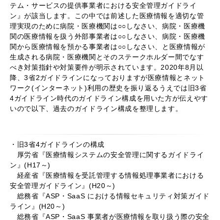
テム・サービスの提供事業者における安全管理ガイドライ
ン』が該当します。この中では前述した医療情報を適切な管
理実現のために病院・医療機関は○○しなさい、病院・医療機
関の医療情報を扱う外部事業者は○○しなさい、病院・医療機
関から医療情報を預かる事業者は○○しなさい、と医療情報が
生成される病院・医療機関とそのステークホルダー間でなす
べき対策指針や対策要件が明示されています。2020年8月以
降、3省2ガイドラインになっておりますが医療情報とネット
ワーク(インターネット)利用の歴史を振り返るうえでは旧3省
4ガイドライン時代のガイドライン構成を用いた方が伝えやす
いので以下、過去のガイドライン構成を整理します。
・旧3省4ガイドラインの構成
厚労省『医療情報システムの安全管理に関するガイドライ
ン』(H17～)
経産省『医療情報を受託管理する情報処理事業者における
安全管理ガイドライン』(H20～)
総務省『ASP・SaaS における情報セキュリティ対策ガイド
ライン』(H20～)
総務省『ASP・SaaS 事業者が医療情報を取り扱う際の安全