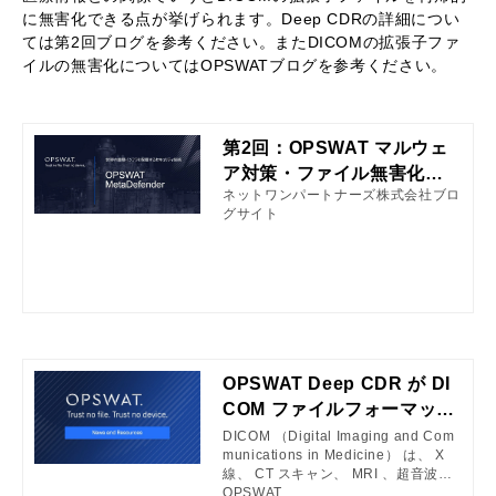
に無害化できる点が挙げられます。Deep CDRの詳細につい
ては第2回ブログを参考ください。またDICOMの拡張子ファ
イルの無害化についてはOPSWATブログを参考ください。
第2回：OPSWAT マルウェ
ア対策・ファイル無害化エ
ネットワンパートナーズ株式会社ブロ
ンジンのご紹介
グサイト
OPSWAT Deep CDR が DI
COM ファイルフォーマット
をサポート
DICOM （Digital Imaging and Com
munications in Medicine） は、 X
線、 CT スキャン、 MRI 、超音波な
どの医用画像情報を転送、保存、取
OPSWAT