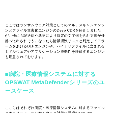
得、印刷、および表示するための国際
標準です。 DICOM ファイルは、ファ
イルフォーマットの定義とネットワー
ク通信プロトコルで構成されていま
す。 DICOM ファイルにマルウェアを
ここではランサムウェア対策としてのマルチスキャンエンジ
潜ませることはできるでしょうか? DI
COM ファイルヘッダーは、 128 バイ
ンとファイル無害化エンジンのDeep CDRを紹介しました
トのファイルプリアンブルとそれに続
が、他にも誤送信や悪意により特定の文字列を含む文書が外
く 4 バイトの DICOM…
部へ送出されそうになったら情報漏洩リスクと判定してアラ
ームをあげるDLPエンジンや、バイナリファイルに含まれる
ミドルウェアやアプリケーション脆弱性を評価するエンジン
も用意されております。
■病院・医療情報システムに対する
OPSWAT MetaDefenderシリーズのユ
ースケース
ここらはそれぞれ病院・医療情報システムに対するファイル