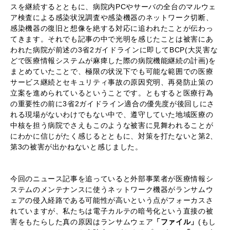
スを継続するとともに、病院内PCやサーバの全台のマルウェ
ア検査による感染状況調査や感染機器のネットワーク切断、
感染機器の復旧と想像を絶する対応に追われたことが伝わっ
てきます。それでも記事の中で光明を感じたことは被害にあ
われた病院が前述の3省2ガイドラインに即してBCP(大災害な
どで医療情報システムが麻痺した際の病院機能継続の計画)を
まとめていたことで、極限の状況下でも可能な範囲での医療
サービス継続とセキュリティ事故の原因究明、再発防止策の
立案を進められているということです。ともすると医療行為
の重要性の前に3省2ガイドライン適合の優先度が後回しにさ
れる現場がないわけでもない中で、遵守していた地域医療の
中核を担う病院でさえもこのような被害に見舞われることが
にわかに信じがたく感じるとともに、対策を打たないと第2、
第3の被害が出かねないと感じました。
今回のニュース記事を追っていると外部事業者が医療情報シ
ステムのメンテナンスに使うネットワーク機器がランサムウ
ェアの侵入経路である可能性が高いという点がフォーカスさ
れていますが、私たちは電子カルテの暗号化という直接の被
害をもたらした真の原因はランサムウェア
「ファイル」
(もし