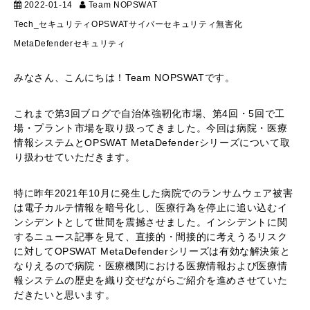
2022-01-14
Team NOPSWAT
マーケティング
Tech_セキュリティ
OPSWAT
サイバーセキュリティ
無害化
MetaDefender
セキュリティ
みなさん、こんにちは！Team NOPSWATです。
これまで第3回ブログで自治体強靭化市場、第4回・5回で工
場・プラント市場を取り扱ってきました。今回は病院・医療
情報システムとOPSWAT MetaDefenderシリーズについて取
り扱わせていただきます。
特に昨年2021年10月に発生した病院でのランサムウェア被害
は電子カルテ情報を暗号化し、医療行為を停止に追い込むイ
ンシデントとして世間を震撼させました。インシデントに関
するニュース記事を見て、直接的・間接的に考えうるリスク
に対してOPSWAT MetaDefenderシリーズは有効な解決策と
なりえるので病院・医療機関における医療情報および医療情
報システムの歴史を織り交ぜながらご紹介を進めさせていた
だきたいと思います。