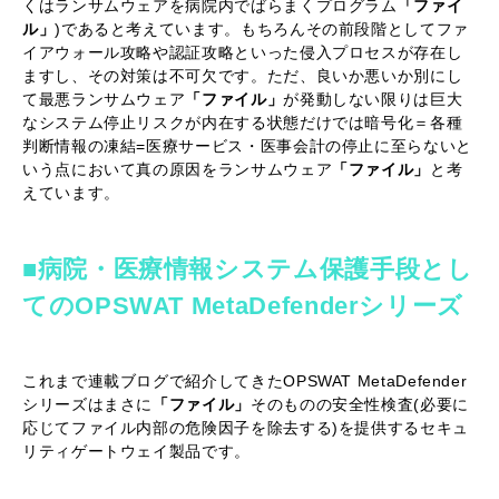
くはランサムウェアを病院内でばらまくプログラム
「ファイ
ル」
)であると考えています。もちろんその前段階としてファ
イアウォール攻略や認証攻略といった侵入プロセスが存在し
ますし、その対策は不可欠です。ただ、良いか悪いか別にし
て最悪ランサムウェア
「ファイル」
が発動しない限りは巨大
なシステム停止リスクが内在する状態だけでは暗号化＝各種
判断情報の凍結=医療サービス・医事会計の停止に至らないと
いう点において真の原因をランサムウェア
「ファイル」
と考
えています。
■病院・医療情報システム保護手段とし
てのOPSWAT MetaDefenderシリーズ
これまで連載ブログで紹介してきたOPSWAT MetaDefender
シリーズはまさに
「ファイル」
そのものの安全性検査(必要に
応じてファイル内部の危険因子を除去する)を提供するセキュ
リティゲートウェイ製品です。