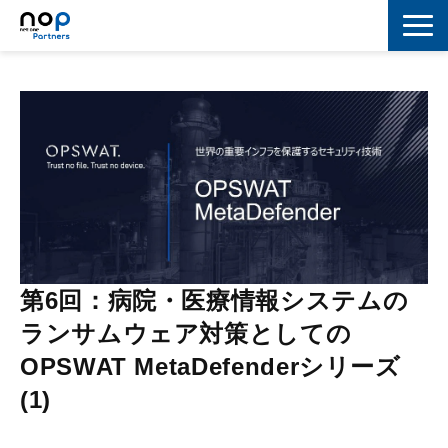
ネットワーク
マーケティング
セキュリティ
IoT
コラボレーション
第6回：病院・医療情報システムの
スキルアップ
ランサムウェア対策としての
IT用語解説
OPSWAT MetaDefenderシリーズ
(1)