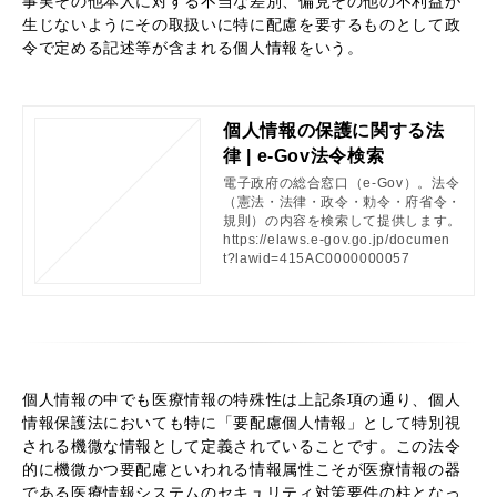
事実その他本人に対する不当な差別、偏見その他の不利益が
生じないようにその取扱いに特に配慮を要するものとして政
令で定める記述等が含まれる個人情報をいう。
個人情報の保護に関する法
律 | e-Gov法令検索
電子政府の総合窓口（e-Gov）。法令
（憲法・法律・政令・勅令・府省令・
規則）の内容を検索して提供します。
https://elaws.e-gov.go.jp/documen
t?lawid=415AC0000000057
個人情報の中でも医療情報の特殊性は上記条項の通り、個人
情報保護法においても特に「要配慮個人情報」として特別視
される機微な情報として定義されていることです。この法令
的に機微かつ要配慮といわれる情報属性こそが医療情報の器
である医療情報システムのセキュリティ対策要件の柱となっ