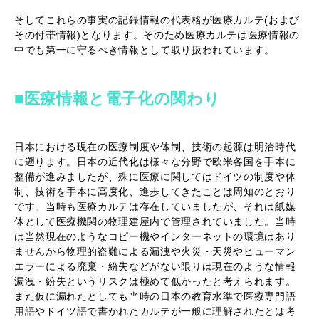
そしてこれらの事実の記録情報の代表格が医療カルテ(および
その付帯情報)となります。そのため医療カルテは医療情報の
中でも第一に守るべき情報として取り扱われています。
■医療情報と電子化の関わり
日本における現在の医療制度や体制、技術の起源は明治時代
に遡ります。日本の近代化は様々な分野で欧米各国を手本に
整備が進みましたが、殊に医療に関してはドイツの制度や体
制、技術を手本に高度化、進歩してきたことは周知のとおり
です。当時も医療カルテは存在していましたが、それは紙媒
体として医療機関の物理建屋内で管理されていました。当時
は当然現在のようなコピー機やインターネットの環境はあり
ませんから物理的盗難による漏洩や火災・天災やヒューマン
エラーによる廃棄・紛失などがない限りは現在のような情報
漏洩・紛失というリスクは極めて低かったと考えられます。
また仮に漏れたとしても当時の日本の教育水準で医療専門語
用語やドイツ語で書かれたカルテが一般に理解されたとは考