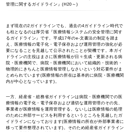
管理に関するガイドライン』(H20～)
まず現在の2ガイドラインでも、過去の4ガイドライン時代で
も柱となるのは厚労省『医療情報システムの安全管理に関す
るガイドライン』です。平成17年のe-文書法の制定を踏ま
え、医療情報の電子化・電子保存および運用管理の強化が必
要になることを見越して公示されたことが契機です。本ガイ
ドラインの主役はまさに医療情報が日々生成・更新される病
院・医療機関で、病院・医療機関において組織的・技術的・
物理的にきちんと医療情報管理しなさいという対応要件がま
とめられています(医療情報の所在は基本的に病院・医療機関
内が中心となっています)。
一方、経産省・総務省ガイドラインは病院・医療機関での医
療情報の電子化・電子保存および適切な運用管理のその先、
事業者が医療情報を運用管理する、ないしは医療情報の処理
のために外部サービスを利用するというところを見越したガ
イドラインになっております(医療情報の所在が外部事業者に
移って要件整理されています)。そのため経産省ガイドライン