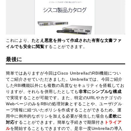
これにより、
たとえ悪意を持って作成された有害な文書ファ
イルでも安全に閲覧
することができます。
最後に
簡単ではありますが今回はCisco UmbrellaのRBI機能につい
てご紹介させていただきました。Umbrellaでは、今回ご紹介
したRBI機能以外にも複数の高度なセキュリティを搭載してお
りますが、それらを併用したとしても
非常にシンプルな構成
で実現することが可能です。また、特定のURLやカテゴリの
WebページのみをRBIの処理対象とすることや、ユーザ/グル
ープ情報に紐づいたポリシを作成することができるため、運
用中に例外的なポリシを加える必要が発生した場合も
柔軟に
対応
することができます。簡単な手続きで期限付き
トライア
ル
を開始することもできますので、是非一度Umbrellaの導入