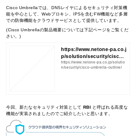
Cisco Umbrellaでは、DNSレイヤによるセキュリティ対策機
能を中心として、Webプロキシ、IPSを含むFW機能など多層
での防御機能をクラウドサービスとして提供しています。
(Cisco Umbrellaの製品概要については下記ページをご覧くだ
さい。)
https://www.netone-pa.co.j
p/solution/security/cisco-
https://www.netone-pa.co.jp/solutio
umbrella-outline/
n/security/cisco-umbrella-outline/
今回、新たなセキュリティ対策として
RBI
と呼ばれる高度な
機能が実装されましたのでご紹介したいと思います。