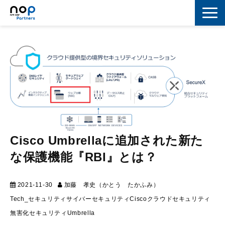
ネットワーク
マーケティング
セキュリティ
IoT
コラボレーション
Cisco Umbrellaに追加された新た
スキルアップ
な保護機能『RBI』とは？
IT用語解説
2021-11-30
加藤 孝史（かとう たかふみ）
テクニカル
Tech_セキュリティ
サイバーセキュリティ
Cisco
クラウドセキュリティ
無害化
セキュリティ
Umbrella