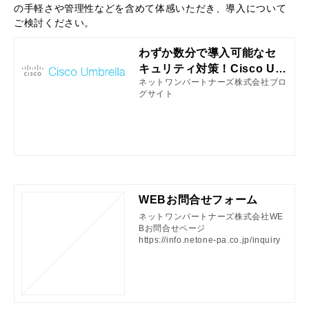
の手軽さや管理性などを含めて体感いただき、導入について
ご検討ください。
わずか数分で導入可能なセ
キュリティ対策！Cisco Um
ネットワンパートナーズ株式会社ブロ
brella
グサイト
WEBお問合せフォーム
ネットワンパートナーズ株式会社WE
Bお問合せページ
https://info.netone-pa.co.jp/inquiry