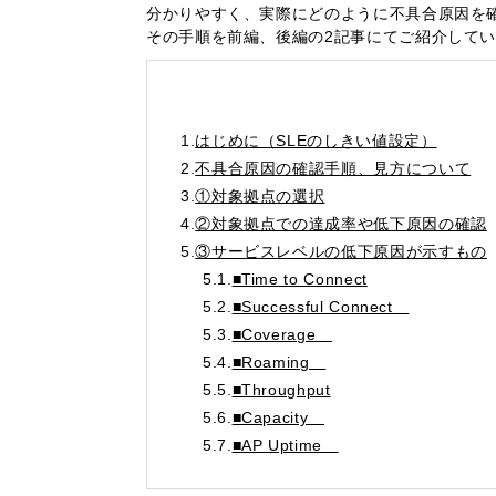
分かりやすく、実際にどのように不具合原因を
その手順を前編、後編の2記事にてご紹介して
1.
はじめに（SLEのしきい値設定）
2.
不具合原因の確認手順、見方について
3.
①対象拠点の選択
4.
②対象拠点での達成率や低下原因の確認
5.
③サービスレベルの低下原因が示すもの
5.1.
■Time to Connect
5.2.
■Successful Connect
5.3.
■Coverage
5.4.
■Roaming
5.5.
■Throughput
5.6.
■Capacity
5.7.
■AP Uptime