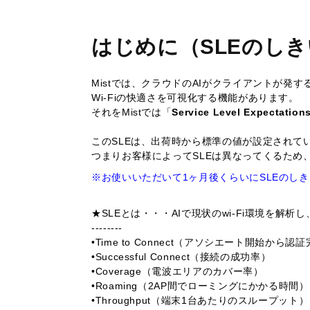
はじめに（SLEのし
Mistでは、クラウドのAIがクライアントが発
Wi-Fiの快適さを可視化する機能があります。
それをMistでは「
Service Level Expec
このSLEは、出荷時から標準の値が設定されてい
つまりお客様によってSLEは異なってくるため
※お使いいただいて1ヶ月後くらいにSLEのし
★SLEとは・・・AIで現状のwi-Fi環境を解析
--------
•Time to Connect（アソシエート開始から
•Successful Connect（接続の​​​​​​​成功率）
•Coverage（電波エリアのカバー率）
•Roaming（2AP間でローミングにかかる時間）
•Throughput（端末1台あたりのスループット）