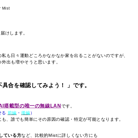
r Mist
お届けします。
の私も日々運動どころかなかなか家を出ることがないのですが、
少しずつ外出も増やそうと思います。
の不具合を確認してみよう！ 」
です。
AI搭載型の唯一の無線LAN
です。
せる
前編
・
後編
）
にも、誰でも簡単にその原因の確認・特定が可能となります。
討している方
など、比較的Mistに詳しくない方にも