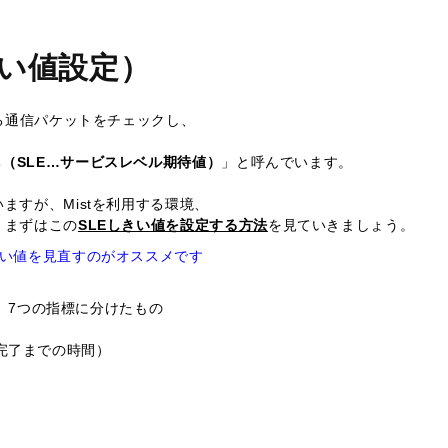
きい値設定）
する通信パケットをチェックし、
tations（SLE…サービスレベル期待値）
」と呼んでいます。
ますが、Mistを利用する環境、
、まずはこの
SLEしきい値を設定する方法
を見ていきましょう。
きい値を見直すのがオススメです
し、7つの指標に分けたもの
認証完了までの時間）