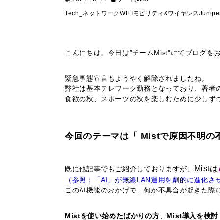
Tech_ネットワーク
WIFI
モビリティ&ワイヤレス
Junipe
こんにちは。今日は”チームMist"にてブログを
緊急事態宣言もようやく解除されましたね。
弊社は基本テレワーク勤務となっており、著者
​​​​​​​食欲の秋、スポーツの秋を楽しむために
今回のテーマは
「 Mistで原因不明
Mistは
既に他記事でもご紹介しておりますが、
（参照：「AI」が無線LAN運用を劇的に進化さ
このAI機能のおかげで、何か不具合が起きた際
Mistを使い始めたばかりの方
、
Mist導入を検