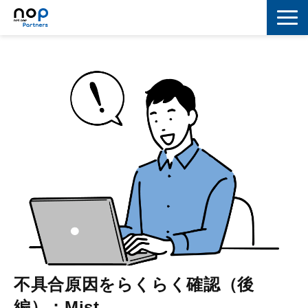
ネットワーク
マーケティング
セキュリティ
IoT
コラボレーション
スキルアップ
IT用語解説
不具合原因をらくらく確認（後
編）：Mist