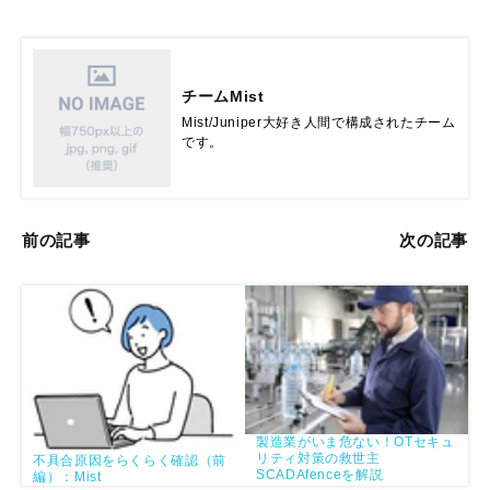
チームMist
Mist/Juniper大好き人間で構成されたチーム
です。
前の記事
次の記事
製造業がいま危ない！OTセキュ
リティ対策の救世主
不具合原因をらくらく確認（前
SCADAfenceを解説
編）：Mist