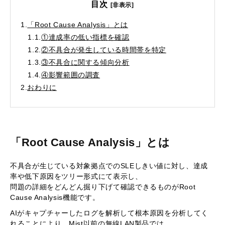
目次
[非表示]
1.
「Root Cause Analysis」とは
1.1.
①達成率の低い指標を確認
1.2.
②不具合が発生している時間帯を特定
1.3.
③不具合に関する傾向分析
1.4.
④影響範囲の調査
2.
おわりに
「Root Cause Analysis」とは
不具合が生じている対象拠点でのSLEしきい値に対し、達成
率や低下原因をツリー形式にて表示し、
問題の詳細をどんどん掘り下げて確認できるものがRoot
Cause Analysis機能です。
AIがキャプチャーしたログを解析して根本原因を分析してく
れることにより、Mist以前の無線LAN製品では