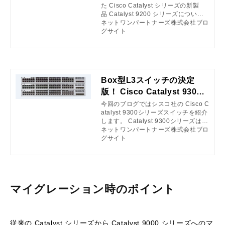
た Cisco Catalyst シリーズの新製
ズ株式会社ブログサイト
品 Catalyst 9200 シリーズについて
詳しくご説明したいと思います。
ネットワンパートナーズ株式会社ブロ
グサイト
Box型L3スイッチの決定
版！ Cisco Catalyst 9300
ご紹介
今回のブログではシスコ社の Cisco C
atalyst 9300シリーズスイッチを紹介
します。 Catalyst 9300シリーズはC
atalyst 9000ファミリースイッチの中
ネットワンパートナーズ株式会社ブロ
で一番初めにリリースされたシリーズ
グサイト
になりますが、新しいラインナップが
追加されていますのでそちらを中心に
紹介していきます。
マイグレーション時のポイント
従来の Catalyst シリーズから Catalyst 9000 シリーズへのマ