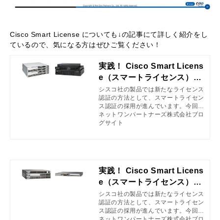
Cisco Smart License についても↓の記事にて詳しく紹介をし
ているので、気になる方はぜひご覧ください！
実践！ Cisco Smart Licens
e（スマートライセンス）第
1回
シスコ社の製品では新たなライセンス
認証の方法として、スマートライセン
ス認証の採用が進んでいます。今回の
ブログでは、改めて スマートライセ
ネットワンパートナーズ株式会社ブロ
ンスとは について簡単に説明しつ
グサイト
つ、実際にインターネットダイレクト
方式でライセンス認証を行う方法につ
いて解説します。
実践！ Cisco Smart Licens
e（スマートライセンス）第
2回
シスコ社の製品では新たなライセンス
認証の方法として、スマートライセン
ス認証の採用が進んでいます。今回の
ブログでは、前回の続きとしてライセ
ネットワンパートナーズ株式会社ブロ