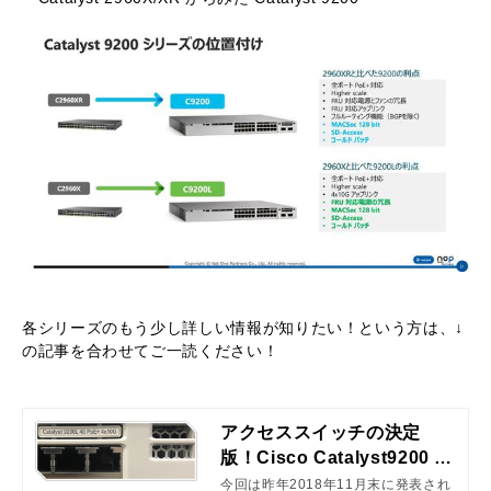
各シリーズのもう少し詳しい情報が知りたい！という方は、↓
の記事を合わせてご一読ください！
アクセススイッチの決定
版！Cisco Catalyst9200 ご
紹介 | ネットワンパートナー
今回は昨年2018年11月末に発表され