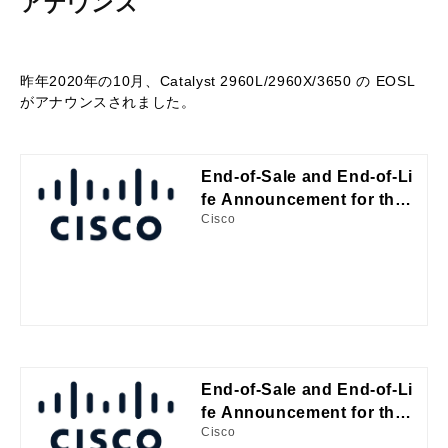
アナウンス
昨年2020年の10月、Catalyst 2960L/2960X/3650 の EOSL
がアナウンスされました。
End-of-Sale and End-of-Li
fe Announcement for the
Cisco
Cisco Catalyst 2960X Pro
duct Family End of Sale
End-of-Sale and End-of-Li
fe Announcement for the
Cisco
Cisco Catalyst 3650