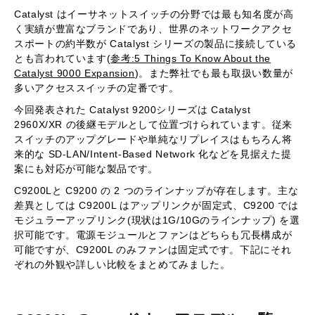
Catalyst はイーサネットスイッチの分野では最も知名度が高
く実績が豊富なブランドであり、世界のネットワークアクセ
スポートの約半数が Catalyst シリーズの製品に接続している
とも言われています(
参考:5 Things To Know About the
Catalyst 9000 Expansion
)。また弊社でも最も取扱い数量が
多いアクセススイッチの定番です。
今回発表された Catalyst 9200シリーズは Catalyst
2960X/XR の後継モデルとして位置づけられています。従来
スイッチのアップグレードや単純なリプレイスはもちろん将
来的な SD-LAN/Intent-Based Network 化などを見据えた提
案にも対応が可能な製品です。
C9200Lと C9200 の 2 つのラインナップが存在します。主な
差異としては C9200L はアップリンクが固定式、C9200 では
モジュラーアップリンク(現状は1G/10Gのラインナップ) を選
択可能です。電源モジュールとファンはどちらも冗長構成が
可能ですが、C9200L のみファンは固定式です。下記にそれ
ぞれの外観や詳しい比較をまとめてみました。