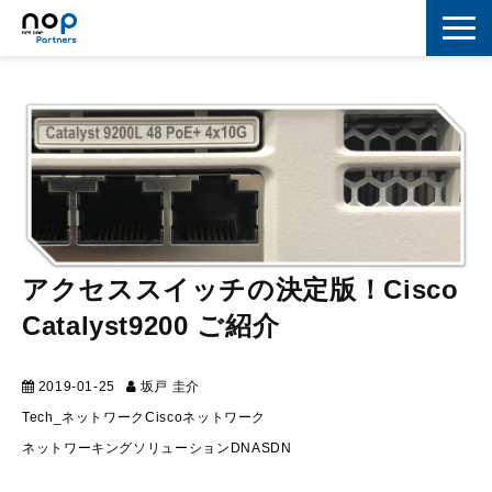
ネットワーク
マーケティング
セキュリティ
IoT
コラボレーション
アクセススイッチの決定版！Cisco
Catalyst9200 ご紹介
スキルアップ
IT用語解説
2019-01-25
坂戸 圭介
テクニカル
Tech_ネットワーク
Cisco
ネットワーク
ネットワーキングソリューション
DNA
SDN