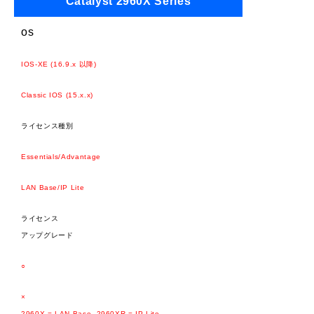
Catalyst 2960X Series
os
IOS-XE (16.9.x 以降)
Classic IOS (15.x.x)
ライセンス種別
Essentials/Advantage
​​​​LAN Base/IP Lite
ライセンス
アップグレード
○
×
2960X = LAN Base, 2960XR = IP Lite