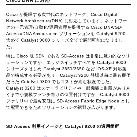
Cisco DNA に対応
Cisco が提唱する次世代のネットワーク、Cisco Digital
Network Architecture(DNA) に対応しています。ネットワー
クの一元管理/自動化/運用管理を提供する Cisco DNA/SD-
Access/DNA Assuarance ソリューションを Catalyst 9200
含めて Catalyst 9000 シリーズ全てで展開可能になりまし
た。
特に Cisco 版 SDN である SD-Access は非常に魅力的なソリ
ューションですが、エッジスイッチすべてを Catalyst 9000
シリーズをはじめ Catalyst 3850/3650 など IOS-XE 対応製
品で構成する必要があり、Catalyst 9200 登場以前に最も廉価
だった Catalyst 9300 でもコストが嵩む状況でした。
Catalyst 9200 はスケーラビリティや一部機能に制限がありあ
くまで小規模ブランチ向けの位置付けですが、Catalyst 9000
ファミリ中で最も安価に SD-Access Fabric Edge Node とし
て配置できるためソリューションの裾野が広がります。
SD-Access 利用イメージと Catalyst 9200 の適用箇所