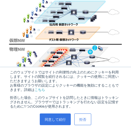
このウェブサイトではサイトの利便性の向上のためにクッキーを利用
します。サイトの閲覧を続行されるには、クッキーの使用にご同意い
ただきますようお願いします。
お客様のブラウザの設定によりクッキーの機能を無効にすることもで
きます。詳細は
こちら
拒否した場合、このウェブサイトを訪問したときに情報はトラッキン
Cisco DNA/SD-Access についてのより詳しい情報は下記の
グされません。ブラウザーではトラッキングを行わない設定を記憶す
Netone 匠コラムをご参照ください。
るために1つのCookieが使用されます。
参考：Netone 匠コラム
同意して続行
拒否
Cisco DNA Centerを利用したネットワークの運用管理
https://www.netone.co.jp/report/column/column1/20181003