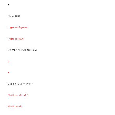
○
Flow 方向
Ingress/Egress
​​​​Ingress のみ
L2 VLAN 上の Netflow
○
×
Export フォーマット
Netflow v9, v10
Netflow v9