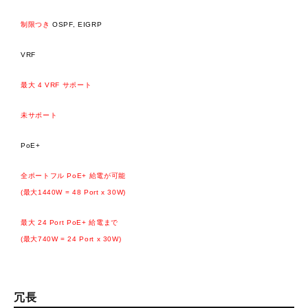
制限つき
OSPF, EIGRP
VRF
最大 4 VRF サポート
​​​​未サポート
PoE+
全ポートフル PoE+ 給電が可能
(最大1440W = 48 Port x 30W)
最大 24 Port PoE+ 給電まで
(最大740W = 24 Port x 30W)
冗長