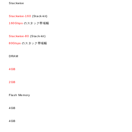
Stackwise
Stackwise-160
(Stack-kit)
160Gbps
のスタック帯域幅
Stackwise-80
(Stack-kit)
80Gbps
のスタック帯域幅
DRAM
4GB
2GB
Flash Memory
4GB
4GB