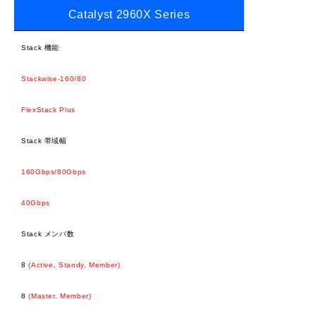
Catalyst 2960X Series
Stack 機能
Stackwise-160/80
FlexStack Plus
Stack 帯域幅
160Gbps/80Gbps
40Gbps
Stack メンバ数
8
(Active, Standy, Member)
8
(Master, Member)