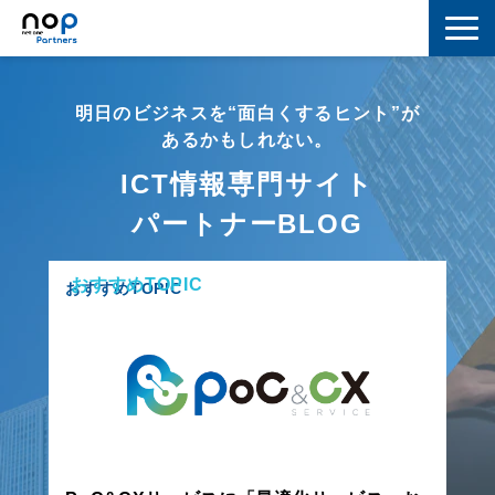
ネットワーク
明日のビジネスを“面白くするヒント”が
マーケティング
あるかもしれない。
ICT情報専門サイト
セキュリティ
パートナーBLOG
IoT
おすすめTOPIC
コラボレーション
おすすめTOPIC
スキルアップ
IT用語解説