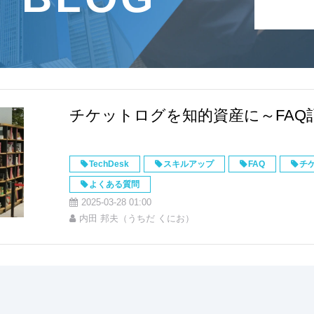
ス
チケットログを知的資産に～FAQ
TechDesk
スキルアップ
FAQ
チ
よくある質問
2025-03-28 01:00
内田 邦夫（うちだ くにお）