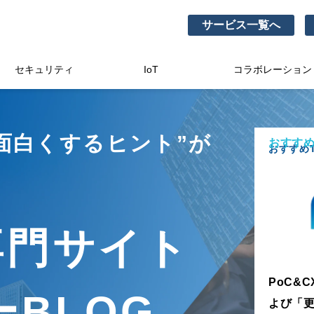
サービス一覧へ
セキュリティ
IoT
コラボレーション
面白くするヒント”が
おすすめ
おすすめT
。
専門サイト
PoC&
BLOG
よび「