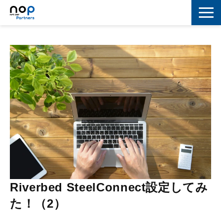
ネットワーク
マーケティング
セキュリティ
IoT
コラボレーション
スキルアップ
IT用語解説
Riverbed SteelConnect設定してみ
た！（2）