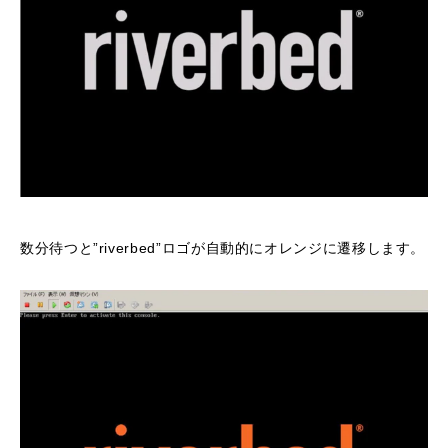
数分待つと”riverbed”ロゴが自動的にオレンジに遷移します。