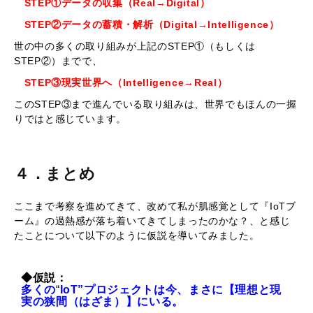
STEP①データの収集（Real→Digital）
STEP②データの蓄積・解析（Digital→Intelligence）
世の中の多くの取り組みが上記のSTEP①（もしくは
STEP②）までで、
STEP③現実世界へ（Intelligence→Real）
このSTEP③まで進んでいる取り組みは、世界でもほんの一握
りではと感じています。
４．まとめ
ここまで考察を進めてきて、改めて私が肌感覚として『IoTブ
ーム』の過熱感が落ち着いてきてしまったのかな？、と感じ
たことについて以下のように仮説を導いてみました。
◆仮説：
多くの
“
IoT”プロジェクトは今、まさに【理想と現
実の狭間（はざま）】にいる。