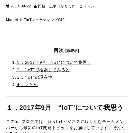
2017-09-22
門脇 広平（かどわき こうへい）
マーケティン
グ
Market_IoT
IoT
マーケティング
WiFi
目次
[非表示]
1.
１．2017年9月 “IoT”について我思う
2.
２．“IoT”で検索してみると
3.
３．“IoT”の現在地
4.
４．まとめ
１．2017年9月 “IoT”について我思う
このIoTブログでは、日々IoTビジネスに取り組むチームメン
バーから最新のIoT関連トピックをお届けしています。そんな