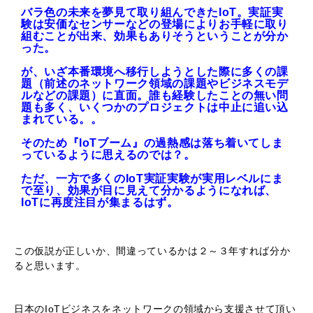
バラ色の未来を夢見て取り組んできたIoT。実証実
験は安価なセンサーなどの登場によりお手軽に
取り
組むことが出来、効果もありそうということが分か
った。
が、いざ
本番環境へ移行しようとした際に
多くの課
題（前述のネットワーク領域の課題やビジネス
モデ
ルなどの課題）に直面。誰も経験したことの無い問
題も多く、
いくつかの
プロジェクトは中止
に追い込
まれている。。
そのため『IoTブーム』の
過熱感
は落ち
着い
てしま
っているように思えるのでは？。
ただ、一方で多くのIoT
実証実験が実用レベルにま
で至り、
効果が目に見えて分かるようになれば、
IoT
に再度注目が集まるはず。
この仮説が正しいか、間違っているかは２～３年すれば分か
ると思います。
日本のIoTビジネスをネットワークの領域から支援させて頂い