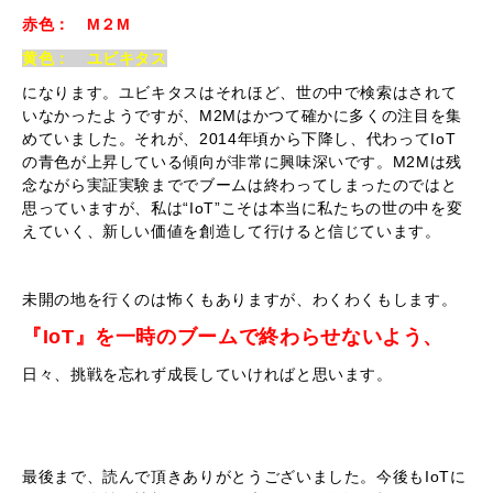
赤色： M２M
黄色： ユビキタス
になります。ユビキタスはそれほど、世の中で検索はされて
いなかったようですが、M2Mはかつて確かに多くの注目を集
めていました。それが、2014年頃から下降し、代わってIoT
の青色が上昇している傾向が非常に興味深いです。M2Mは残
念ながら実証実験まででブームは終わってしまったのではと
思っていますが、私は“IoT”こそは本当に私たちの世の中を変
えていく、新しい価値を創造して行けると信じています。
未開の地を行くのは怖くもありますが、わくわくもします。
『IoT』を一時のブームで終わらせないよう、
日々、挑戦を忘れず成長していければと思います。
最後まで、読んで頂きありがとうございました。今後もIoTに