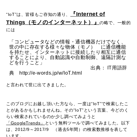
『Internet of
“IoT”は、皆様もご存知の通り、
Things（モノのインターネット）』
の略で、一般的
には
「コンピュータなどの情報・通信機器だけでなく、
世の中に存在する様々な物体（モノ） に通信機能
を持たせ、インターネットに接続したり相互に通信
することにより、自動認識や自動制御、遠隔計測な
どを行うこと」
出典： IT用語辞
典 http://e-words.jp/w/IoT.html
と言われて世に出てきました。
このブログにお越し頂いた方なら、一度は“IoT”で検索したこ
とがあるかもしれませんね。その“IoT”という言葉、今どのく
らい検索されているのか少し調べてみようと
「GoogleTrends」
という無料ツールで調べてみました。以下
は、2012/9～2017/9 （過去5年間）の検索数推移を表して
います。