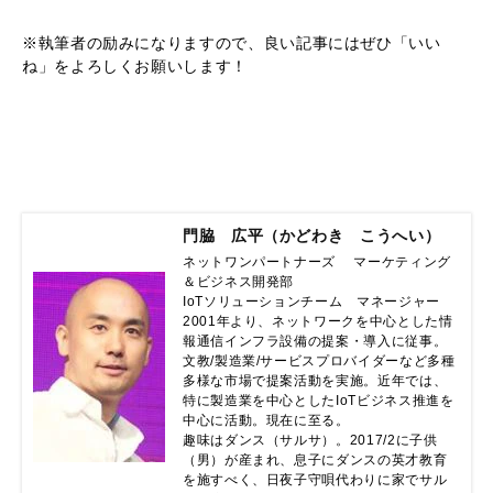
※執筆者の励みになりますので、良い記事にはぜひ「いい
ね」をよろしくお願いします！
門脇 広平（かどわき こうへい）
ネットワンパートナーズ 　マーケティング
＆ビジネス開発部　

IoTソリューションチーム　マネージャー

2001年より、ネットワークを中心とした情
報通信インフラ設備の提案・導入に従事。
文教/製造業/サービスプロバイダーなど多種
多様な市場で提案活動を実施。近年では、
特に製造業を中心としたIoTビジネス推進を
中心に活動。現在に至る。

趣味はダンス（サルサ）。2017/2に子供
（男）が産まれ、息子にダンスの英才教育
を施すべく、日夜子守唄代わりに家でサル