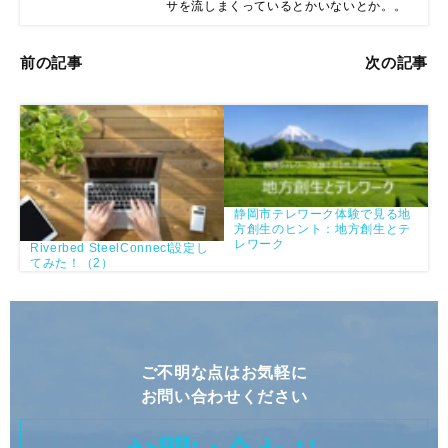
サを流しまくっているとかいないとか。。
前の記事
次の記事
静岡市テレワーク体験で見る地
方創生のヒント：地方創生とテ
レワーク
Riverbed SteelConnect設定し
てみた！（2）
ご不明な点はお気軽に
お問い合わせください